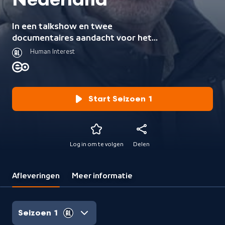
Nederland
In een talkshow en twee
documentaires aandacht voor het
antisemitisme in Nederland dat door
Human Interest
de oorlog tussen Israël en Hamas
onverhuld zichtbaar wordt.
Start Seizoen 1
Log in om te volgen
Delen
Afleveringen
Meer informatie
Seizoen 1