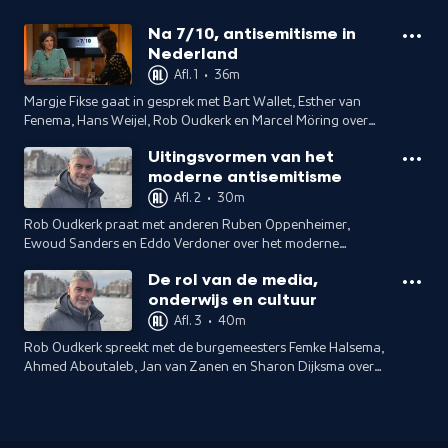
Na 7/10, antisemitisme in
Nederland
Afl. 1
•
36m
Margje Fikse gaat in gesprek met Bart Wallet, Esther van
Fenema, Hans Weijel, Rob Oudkerk en Marcel Möring over
het antisemitisme in Nederland na 7 oktober 2023.
Uitingsvormen van het
moderne antisemitisme
Afl. 2
•
30m
Rob Oudkerk praat met anderen Ruben Oppenheimer,
Ewoud Sanders en Eddo Verdoner over het moderne
antisemitisme en in welke uitingsvormen dit voorkomt.
De rol van de media,
onderwijs en cultuur
Afl. 3
•
40m
Rob Oudkerk spreekt met de burgemeesters Femke Halsema,
Ahmed Aboutaleb, Jan van Zanen en Sharon Dijksma over
de vlaggenkwestie en de rust woelige tijden als gevolg van
de Israël-Gaza-oorlog.