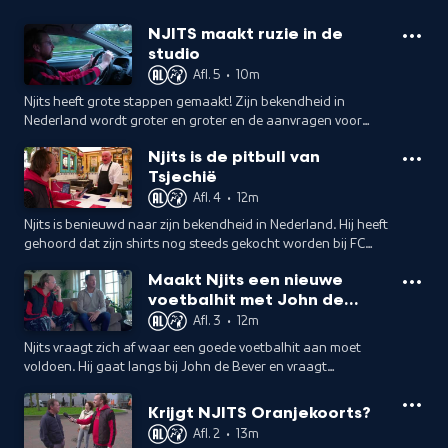
NJITS maakt ruzie in de
studio
Afl. 5
•
10m
Njits heeft grote stappen gemaakt! Zijn bekendheid in
Nederland wordt groter en groter en de aanvragen voor
wedstrijdanalyses stromen binnen. Maar gaat het hem
Njits is de pitbull van
lukken op Nederlandse televisie te komen?
Tsjechië
Afl. 4
•
12m
Njits is benieuwd naar zijn bekendheid in Nederland. Hij heeft
gehoord dat zijn shirts nog steeds gekocht worden bij FC
Utrecht. Kloppen deze geruchten? Of wordt hij keihard
Maakt Njits een nieuwe
teleurgesteld?
voetbalhit met John de
Bever?
Afl. 3
•
12m
Njits vraagt zich af waar een goede voetbalhit aan moet
voldoen. Hij gaat langs bij John de Bever en vraagt
oranjefans naar hun favoriete WK-nummer. Wil John nu ook
nog eens hit uitbrengen met Njits?
Krijgt NJITS Oranjekoorts?
Afl. 2
•
13m