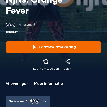
Njits: Orange
Fever
Amusement
Laatste aflevering
Log in om te volgen
Delen
Afleveringen
Meer informatie
Seizoen 1