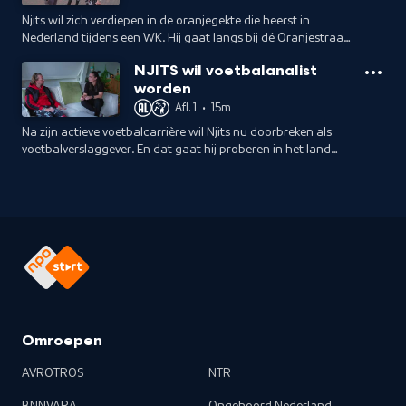
Njits wil zich verdiepen in de oranjegekte die heerst in
Nederland tijdens een WK. Hij gaat langs bij dé Oranjestraat
van Nederland en spreekt met de een beste vriend van Louis
NJITS wil voetbalanalist
van Gaal. Wil Jos iets loslaten over de tactiek van Van Gaal?
worden
Afl. 1
•
15m
Na zijn actieve voetbalcarrière wil Njits nu doorbreken als
voetbalverslaggever. En dat gaat hij proberen in het land
waar hij zijn grote doorbraak beleefde: Nederland. In deze
aflevering krijgt Njits het harde nieuws te verwerken dat hij
afgekeurd is en zijn voetbalcarrière officieel over is. Hij gaat
zich volledig storten op het worden van een goede analist
en gaat op bezoek bij Leonne Stentler en spreekt Tom
Egberts, Jeroen van Stekelenburg en Sjoerd van Ramshorst.
Omroepen
AVROTROS
NTR