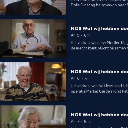
Dolle Dinsdag halsoverkop naar 
NOS Wat wij hebben do
Afl. 5
•
8m
Het verhaal van Levy Mueller. Hij 
de macht komt, vlucht hij samen 
NOS Wat wij hebben do
Afl. 6
•
7m
Het verhaal van Ad Hermens. Hij be
operatie Market Garden rond het
NOS Wat wij hebben do
Afl. 7
•
8m