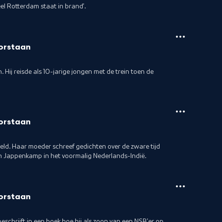
el Rotterdam staat in brand'.
orstaan
 Hij reisde als 10-jarige jongen met de trein toen de
orstaan
veld. Haar moeder schreef gedichten over de zware tijd
n Jappenkamp in het voormalig Nederlands-Indië.
orstaan
beschrijft in een boek hoe hij als zoon van een NSB'er op