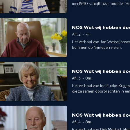
mei 1940 schrijft haar moeder 'He
NOS Wat wij hebben do
Afl. 2
•
7m
Het verhaal van Jan Wesseljansen.
bommen op Nijmegen vielen.
NOS Wat wij hebben do
Afl. 3
•
8m
Het verhaal van Ina Funke-Krijgs
die ze samen doorbrachten in ee
NOS Wat wij hebben do
Afl. 4
•
8m
Het verhaal van Dirk Mostert. Hij 