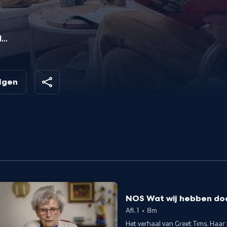
de
olgen
en
NOS Wat wij hebben do
Afl. 1
•
8m
Het verhaal van Greet Tims. Haar