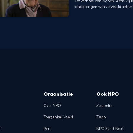
Het verhaal van Agnes Silem. Zij b
rondbrengen van verzetskrantjes 
Organisatie
Ook NPO
Over NPO
Zappelin
Toegankelijkheid
Zapp
T
Pers
NPO Start Next