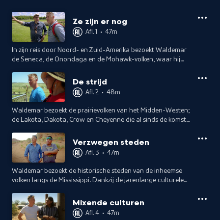
Ze zijn er nog
Afl. 1
•
47m
In zijn reis door Noord- en Zuid-Amerika bezoekt Waldemar
de Seneca, de Onondaga en de Mohawk-volken, waar hij
belangrijke inheemse leiders spreekt en leert van hun
culturen.
De strijd
Afl. 2
•
48m
Waldemar bezoekt de prairievolken van het Midden-Westen;
de Lakota, Dakota, Crow en Cheyenne die al sinds de komst
van de Europeanen strijden voor behoud van hun
grondgebied en levenswijze.
Verzwegen steden
Afl. 3
•
47m
Waldemar bezoekt de historische steden van de inheemse
volken langs de Mississippi. Dankzij de jarenlange culturele
onderdrukking zijn deze steden en hun grootse architectuur
bij ons onbekend.
Mixende culturen
Afl. 4
•
47m