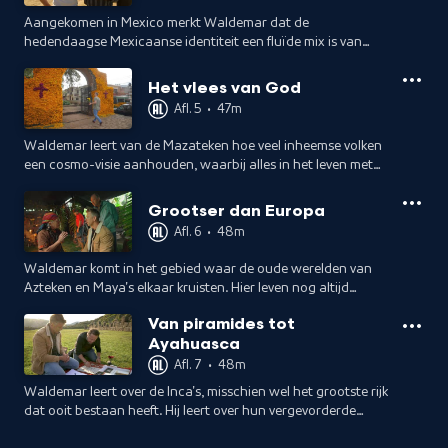
Aangekomen in Mexico merkt Waldemar dat de
hedendaagse Mexicaanse identiteit een fluïde mix is van
inheemse én koloniale gebruiken, met gemengde gebruiken
en tradities als gevolg.
Het vlees van God
Afl. 5
•
47m
Waldemar leert van de Mazateken hoe veel inheemse volken
een cosmo-visie aanhouden, waarbij alles in het leven met
elkaar verbonden is en de dood een grote rol speelt.
Grootser dan Europa
Afl. 6
•
48m
Waldemar komt in het gebied waar de oude werelden van
Azteken en Maya's elkaar kruisten. Hier leven nog altijd
nakomelingen die destijds in opstand kwamen tegen de
Van piramides tot
vrijhandelsverdragen met de VS.
Ayahuasca
Afl. 7
•
48m
Waldemar leert over de Inca's, misschien wel het grootste rijk
dat ooit bestaan heeft. Hij leert over hun vergevorderde
organisatiegraad, bouwkunde en wetenschap.