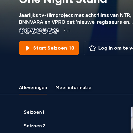
One Night Stand
Jaarlijks tv-filmproject met acht films van NTR,
BNNVARA en VPRO dat 'nieuwe' regisseurs en
scenaristen de kans biedt een film van vijftig
Film
minuten te maken en zo een belangrijke stap te
zetten in de ontwikkeling van hun talent.
Start Seizoen 10
Log in om te 
Afleveringen
Meer informatie
Seizoen 1
Seizoen 2