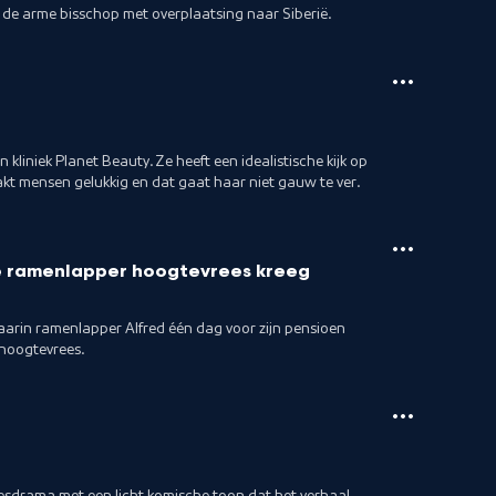
 de arme bisschop met overplaatsing naar Siberië.
 kliniek Planet Beauty. Ze heeft een idealistische kijk op
aakt mensen gelukkig en dat gaat haar niet gauw te ver.
e ramenlapper hoogtevrees kreeg
arin ramenlapper Alfred één dag voor zijn pensioen
 hoogtevrees.
desdrama met een licht komische toon dat het verhaal