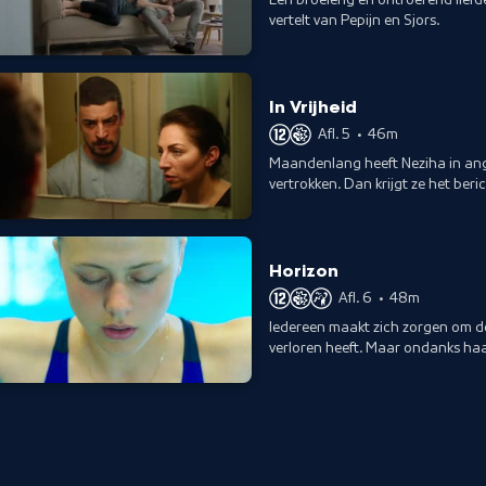
vertelt van Pepijn en Sjors.
In Vrijheid
Afl. 5
•
46m
Maandenlang heeft Neziha in angs
vertrokken. Dan krijgt ze het beric
vastgehouden in Nederland.
Horizon
Afl. 6
•
48m
Iedereen maakt zich zorgen om de
verloren heeft. Maar ondanks haar
schoonspringtalent.