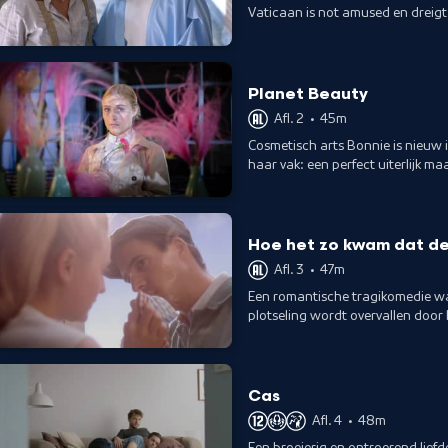
Vaticaan is not amused en dreigt
Planet Beauty
Afl. 2
•
45m
Cosmetisch arts Bonnie is nieuw in
haar vak: een perfect uiterlijk m
Hoe het zo kwam dat d
Afl. 3
•
47m
Een romantische tragikomedie wa
plotseling wordt overvallen door
Cas
Afl. 4
•
48m
Een broeierig en ontroerend lief