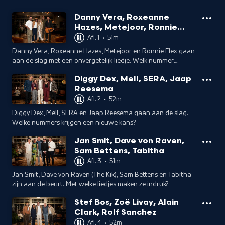
Danny Vera, Roxeanne
Hazes, Metejoor, Ronnie
Flex
Afl. 1
•
51m
Danny Vera, Roxeanne Hazes, Metejoor en Ronnie Flex gaan
aan de slag met een onvergetelijk liedje. Welk nummer
mogen zij nieuw leven inblazen?
Diggy Dex, Mell, SERA, Jaap
Reesema
Afl. 2
•
52m
Diggy Dex, Mell, SERA en Jaap Reesema gaan aan de slag.
Welke nummers krijgen een nieuwe kans?
Jan Smit, Dave von Raven,
Sam Bettens, Tabitha
Afl. 3
•
51m
Jan Smit, Dave von Raven (The Kik), Sam Bettens en Tabitha
zijn aan de beurt. Met welke liedjes maken ze indruk?
Stef Bos, Zoë Livay, Alain
Clark, Rolf Sanchez
Afl. 4
•
52m