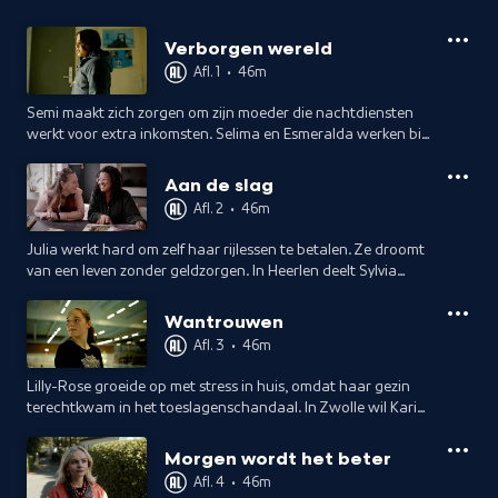
Verborgen wereld
Afl. 1
•
46m
Semi maakt zich zorgen om zijn moeder die nachtdiensten
werkt voor extra inkomsten. Selima en Esmeralda werken bij
Kansrijk Groningen. Na een heftige jeugd ondersteunen ze
nu gezinnen in armoede.
Aan de slag
Afl. 2
•
46m
Julia werkt hard om zelf haar rijlessen te betalen. Ze droomt
van een leven zonder geldzorgen. In Heerlen deelt Sylvia
vanuit huis maaltijden uit. De nood is hoog,
Wantrouwen
Afl. 3
•
46m
Lilly-Rose groeide op met stress in huis, omdat haar gezin
terechtkwam in het toeslagenschandaal. In Zwolle wil Karin
met haar ervaring een brug slaan tussen
gemeenteambtenaren en gezinnen in armoede.
Morgen wordt het beter
Afl. 4
•
46m