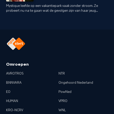
Mystique leefde op een vakantiepark vaak zonder stroom. Ze
probeert nu na te gaan wat de gevolgen zijn van haar jeugd.
De ouders van Jody weten wat armoede is. Ze willen het nu
eindelijk doorbreken.
Omroepen
AVROTROS
NTR
BNNVARA
Ongehoord Nederland
EO
PowNed
HUMAN
VPRO
KRO-NCRV
WNL