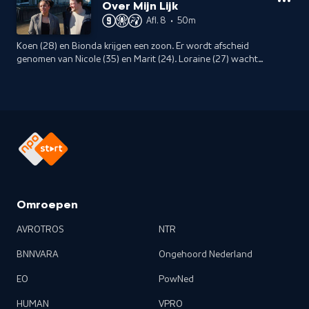
Over Mijn Lijk
Afl. 8
•
50m
Koen (28) en Bionda krijgen een zoon. Er wordt afscheid
genomen van Nicole (35) en Marit (24). Loraine (27) wacht
op een spannende uitslag en de urntjes van Madelief
worden verdeeld onder dierbaren.
Omroepen
AVROTROS
NTR
BNNVARA
Ongehoord Nederland
EO
PowNed
HUMAN
VPRO