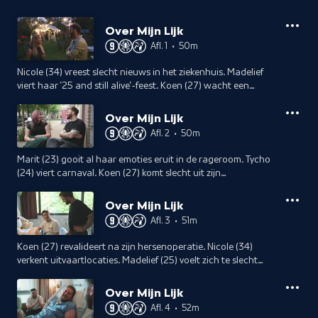
Over Mijn Lijk
Afl. 1
•
50m
Nicole (34) vreest slecht nieuws in het ziekenhuis. Madelief
viert haar '25 and still alive'-feest. Koen (27) wacht een
risicovolle hersenoperatie en Tycho (24) scheert zijn hoofd
kaal voor chemo.
Over Mijn Lijk
Afl. 2
•
50m
Marit (23) gooit al haar emoties eruit in de rageroom. Tycho
(24) viert carnaval. Koen (27) komt slecht uit zijn
hersenoperatie en Loraine (26) doet aan powerliften in de
sportschool.
Over Mijn Lijk
Afl. 3
•
51m
Koen (27) revalideert na zijn hersenoperatie. Nicole (34)
verkent uitvaartlocaties. Madelief (25) voelt zich te slecht
voor bestraling. Marit (23) maakt een parachutesprong.
Over Mijn Lijk
Afl. 4
•
52m