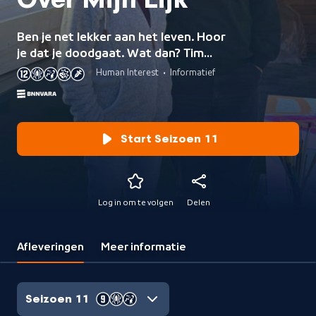
Over Mijn Lijk
Ben je net lekker aan het leven. Hoor
je dat je doodgaat. Wat dan? Tim
Hofman volgt vijf jongeren die in de
Human Interest
•
Informatief
laatste fase alles uit het leven halen.
Start Seizoen 11
Log in om te volgen
Delen
Afleveringen
Meer informatie
Seizoen 11