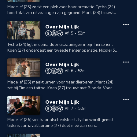
Madelief (25) zoekt een plek voor haar prematie. Tycho (24)
hoort dat zijn uitzaaiingen zijn gegroeid. Marit (23) trouwt
met haar verloofde. Nicole (34) beschildert met haar gezin
haar grafkist.
Over Mijn Lijk
Afl. 5
•
52m
Tycho (24) ligt in coma door uitzaaiingen in zijn hersenen.
Koen (27) ondergaat een tweede hersenoperatie. Nicole (34)
geniet van een weekend met haar gezin. Loraine (26) kiest
een urn uit.
Over Mijn Lijk
Afl. 6
•
52m
Madelief (25) maakt urnen voor haar dierbaren. Marit (24)
zet bij Tim een tattoo. Koen (27) trouwt met Bionda. Voor
Nicole (35) nadert het einde.
Over Mijn Lijk
Afl. 7
•
50m
Madelief (26) vier haar afscheidsfeest. Tycho wordt gemist
tijdens carnaval. Loraine (27) doet mee aan een
powerliftwedstrijd en Marit (24) vervult een laatste wens.