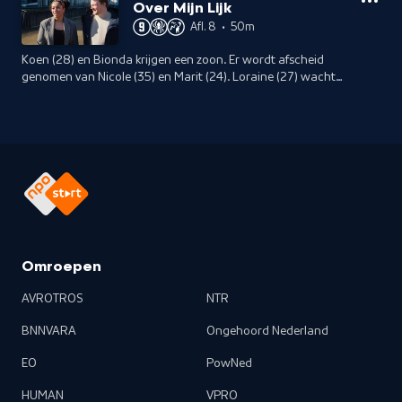
Over Mijn Lijk
Afl. 8
•
50m
Koen (28) en Bionda krijgen een zoon. Er wordt afscheid
genomen van Nicole (35) en Marit (24). Loraine (27) wacht
op een spannende uitslag en de urntjes van Madelief
worden verdeeld onder dierbaren.
Omroepen
AVROTROS
NTR
BNNVARA
Ongehoord Nederland
EO
PowNed
HUMAN
VPRO