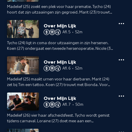
Madelief (25) zoekt een plek voor haar prematie. Tycho (24)
hoort dat zijn uitzaaiingen zijn gegroeid. Marit (23) trouwt
met haar verloofde. Nicole (34) beschildert met haar gezin
haar grafkist.
Over Mijn Lijk
Afl. 5
•
52m
Tycho (24) ligt in coma door uitzaaiingen in zijn hersenen.
Koen (27) ondergaat een tweede hersenoperatie. Nicole (34)
geniet van een weekend met haar gezin. Loraine (26) kiest
een urn uit.
Over Mijn Lijk
Afl. 6
•
52m
Madelief (25) maakt urnen voor haar dierbaren. Marit (24)
zet bij Tim een tattoo. Koen (27) trouwt met Bionda. Voor
Nicole (35) nadert het einde.
Over Mijn Lijk
Afl. 7
•
50m
Madelief (26) vier haar afscheidsfeest. Tycho wordt gemist
tijdens carnaval. Loraine (27) doet mee aan een
powerliftwedstrijd en Marit (24) vervult een laatste wens.