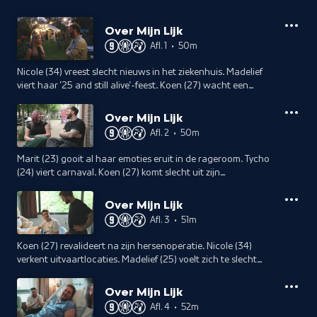
Over Mijn Lijk
Afl. 1
•
50m
Nicole (34) vreest slecht nieuws in het ziekenhuis. Madelief
viert haar '25 and still alive'-feest. Koen (27) wacht een
risicovolle hersenoperatie en Tycho (24) scheert zijn hoofd
kaal voor chemo.
Over Mijn Lijk
Afl. 2
•
50m
Marit (23) gooit al haar emoties eruit in de rageroom. Tycho
(24) viert carnaval. Koen (27) komt slecht uit zijn
hersenoperatie en Loraine (26) doet aan powerliften in de
sportschool.
Over Mijn Lijk
Afl. 3
•
51m
Koen (27) revalideert na zijn hersenoperatie. Nicole (34)
verkent uitvaartlocaties. Madelief (25) voelt zich te slecht
voor bestraling. Marit (23) maakt een parachutesprong.
Over Mijn Lijk
Afl. 4
•
52m