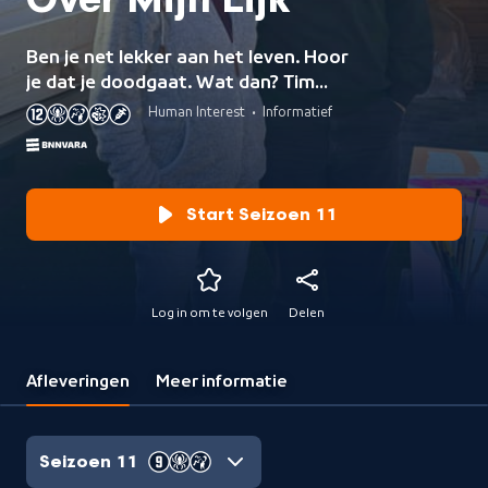
Over Mijn Lijk
Ben je net lekker aan het leven. Hoor
je dat je doodgaat. Wat dan? Tim
Hofman volgt vijf jongeren die in de
Human Interest
•
Informatief
laatste fase alles uit het leven halen.
Start Seizoen 11
Log in om te volgen
Delen
Afleveringen
Meer informatie
Seizoen 11