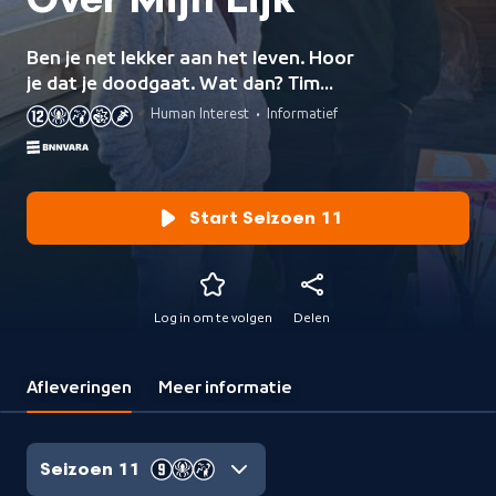
Over Mijn Lijk
Ben je net lekker aan het leven. Hoor
je dat je doodgaat. Wat dan? Tim
Hofman volgt vijf jongeren die in de
Human Interest
•
Informatief
laatste fase alles uit het leven halen.
Start Seizoen 11
Log in om te volgen
Delen
Afleveringen
Meer informatie
Seizoen 11