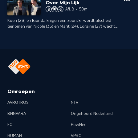
Over Mijn Lijk
Afl. 8
•
50m
Koen (28) en Bionda krijgen een zoon. Er wordt afscheid
genomen van Nicole (35) en Marit (24). Loraine (27) wacht
op een spannende uitslag en de urntjes van Madelief
worden verdeeld onder dierbaren.
Omroepen
AVROTROS
NTR
BNNVARA
Ongehoord Nederland
EO
PowNed
HUMAN
VPRO