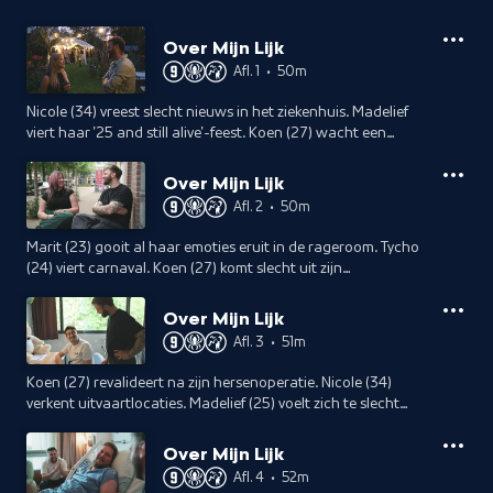
Over Mijn Lijk
Afl. 1
•
50m
Nicole (34) vreest slecht nieuws in het ziekenhuis. Madelief
viert haar '25 and still alive'-feest. Koen (27) wacht een
risicovolle hersenoperatie en Tycho (24) scheert zijn hoofd
kaal voor chemo.
Over Mijn Lijk
Afl. 2
•
50m
Marit (23) gooit al haar emoties eruit in de rageroom. Tycho
(24) viert carnaval. Koen (27) komt slecht uit zijn
hersenoperatie en Loraine (26) doet aan powerliften in de
sportschool.
Over Mijn Lijk
Afl. 3
•
51m
Koen (27) revalideert na zijn hersenoperatie. Nicole (34)
verkent uitvaartlocaties. Madelief (25) voelt zich te slecht
voor bestraling. Marit (23) maakt een parachutesprong.
Over Mijn Lijk
Afl. 4
•
52m