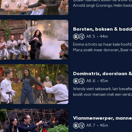
Arnold zingt Gronings. Helin beda
in circusdoeken.
Borsten, boksen & badd
Afl. 5
•
44m
Emma is trots op haar kale hoofd
Mara zoekt meer donoren, Beer ne
medemenselijkheid.
Dominatrix, doorslaan &
Afl. 6
•
45m
Wendy viert sekswerk. Ian beoefe
kookt voor mensen met een versta
Bruce. Groep Blauw rapt.
Vlammenwerper, mannen
Afl. 7
•
46m