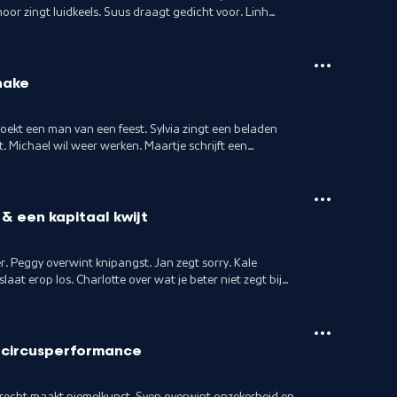
or zingt luidkeels. Suus draagt gedicht voor. Linh
hake
zoekt een man van een feest. Sylvia zingt een beladen
. Michael wil weer werken. Maartje schrijft een
& een kapitaal kwijt
. Peggy overwint knipangst. Jan zegt sorry. Kale
aat erop los. Charlotte over wat je beter niet zegt bij
 circusperformance
recht maakt piemelkunst, Sven overwint onzekerheid en