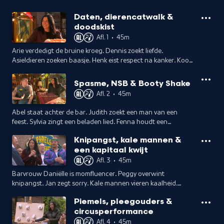
Daten, dierencatwalk &
doodskist
Afl. 1
•
45m
Arie verdedigt de bruine kroeg. Dennis zoekt liefde.
Asieldieren zoeken baasje. Henk eist respect na kanker. Koor
Geen Gehoor zingt luidkeels. Suus draagt gedicht voor. Linh
begraaft racistisch lied.
Spasme, NSB & Booty Shake
Afl. 2
•
45m
Abel staat achter de bar. Judith zoekt een man van een
feest. Sylvia zingt een beladen lied. Fenna houdt een
spreekbeurt. Michael wil weer werken. Maartje schrijft een
Knipangst, kale mannen &
Hemelbrief. Bumfidence schudt.
een kapitaal kwijt
Afl. 3
•
45m
Barvrouw Daniëlle is momfluencer. Peggy overwint
knipangst. Jan zegt sorry. Kale mannen vieren kaalheid.
Maartje slaat erop los. Charlotte over wat je beter niet zegt
Piemels, pleegouders &
bij kanker. Wim zingt serenade.
circusperformance
Afl. 4
•
45m