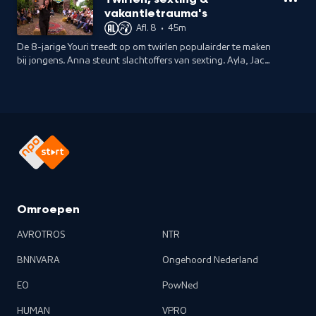
vlammenwerper.
vakantietrauma's
Afl. 8
•
45m
De 8-jarige Youri treedt op om twirlen populairder te maken
bij jongens. Anna steunt slachtoffers van sexting. Ayla, Jacky
en Jackie slaan een camping kort en klein om
vakantietrauma's te verwerken.
Omroepen
AVROTROS
NTR
BNNVARA
Ongehoord Nederland
EO
PowNed
HUMAN
VPRO