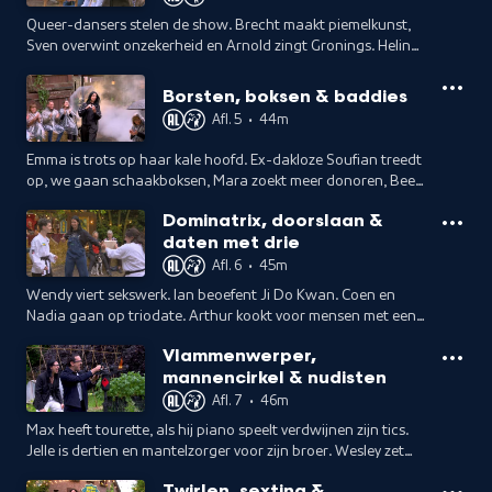
Queer-dansers stelen de show. Brecht maakt piemelkunst,
Sven overwint onzekerheid en Arnold zingt Gronings. Helin
bedankt haar pleegouders, Ajay zoekt werk en Luc schittert
in circusdoeken.
Borsten, boksen & baddies
Afl. 5
•
44m
Emma is trots op haar kale hoofd. Ex-dakloze Soufian treedt
op, we gaan schaakboksen, Mara zoekt meer donoren, Beer
neemt afscheid van diens borsten en Laura pleit voor
Dominatrix, doorslaan &
medemenselijkheid.
daten met drie
Afl. 6
•
45m
Wendy viert sekswerk. Ian beoefent Ji Do Kwan. Coen en
Nadia gaan op triodate. Arthur kookt voor mensen met een
verstandelijke beperking. Annelies neemt afscheid van hond
Vlammenwerper,
Bruce. Groep Blauw rapt.
mannencirkel & nudisten
Afl. 7
•
46m
Max heeft tourette, als hij piano speelt verdwijnen zijn tics.
Jelle is dertien en mantelzorger voor zijn broer. Wesley zet
een punt achter zijn goksverslaving door middel van een
Twirlen, sexting &