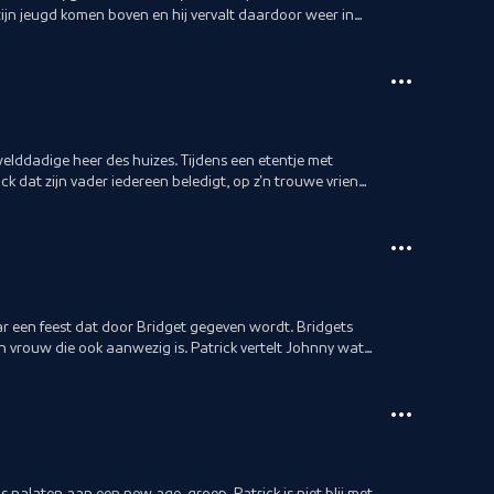
ijn jeugd komen boven en hij vervalt daardoor weer in
elddadige heer des huizes. Tijdens een etentje met
ick dat zijn vader iedereen beledigt, op z'n trouwe vriend
naar een feest dat door Bridget gegeven wordt. Bridgets
n vrouw die ook aanwezig is. Patrick vertelt Johnny wat
uis nalaten aan een new age-groep. Patrick is niet blij met