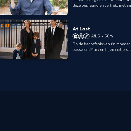
deze beslissing en vertrekt met zi
spanningen oplopen.
plus
At Last
Afl. 5
•
58m
Op de begrafenis van z'n moeder l
passeren. Mary en hij zijn uit elka