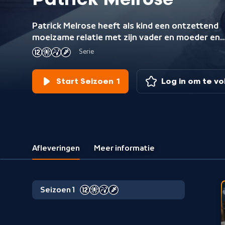
Patrick Melrose
Patrick Melrose heeft als kind een ontzettend
moeizame relatie met zijn vader en moeder en
raakt als volwassen man verslaafd aan alcohol
Serie
heroïne. Gewapend met een sterk gevoel voor
humor probeert hij van zijn verslavingen af te
Start Seizoen 1
Log in om te v
komen en zijn jeugdtrauma's te overwinnen.
Afleveringen
Meer informatie
Seizoen 1