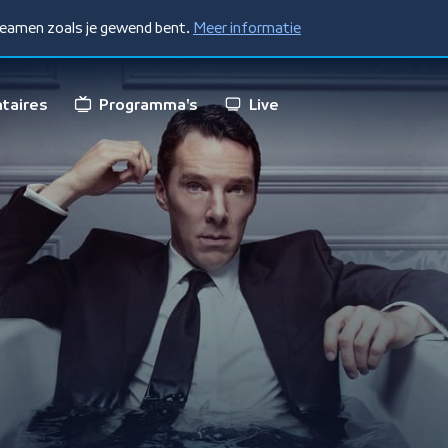
treamen zoals je gewend bent.
Meer informatie
taires
Programma's
Live