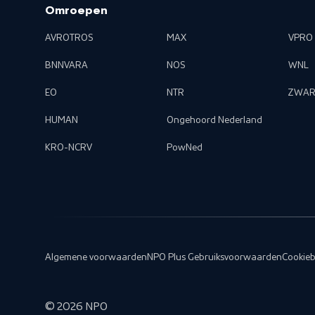
Omroepen
AVROTROS
MAX
VPRO
BNNVARA
NOS
WNL
EO
NTR
ZWAR
HUMAN
Ongehoord Nederland
KRO-NCRV
PowNed
Algemene voorwaarden
NPO Plus Gebruiksvoorwaarden
Cookieb
©
2026
NPO