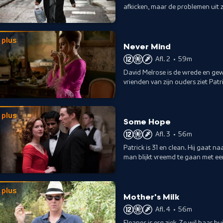
afkicken, maar de problemen uit z
oude gewoontes.
plus
Never Mind
Afl. 2
•
59m
David Melrose is de wrede en gew
vrienden van zijn ouders ziet Patr
Nicholas na.
plus
Some Hope
Afl. 3
•
56m
Patrick is 31 en clean. Hij gaat 
man blijkt vreemd te gaan met ee
hem is overkomen.
plus
Mother's Milk
Afl. 4
•
56m
Eleanor is erg ziek. Ze wil haar h