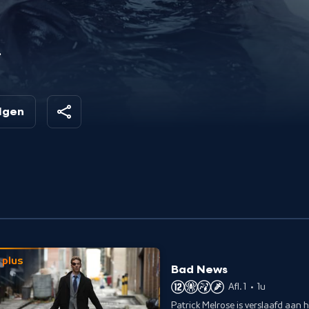
 en
olgen
plus
Bad News
Afl. 1
•
1u
Patrick Melrose is verslaafd aan h