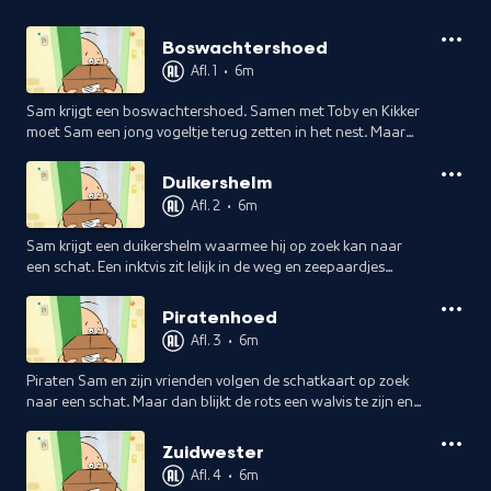
Boswachtershoed
Afl. 1
•
6m
Sam krijgt een boswachtershoed. Samen met Toby en Kikker
moet Sam een jong vogeltje terug zetten in het nest. Maar
hoe komen ze zo hoog ? Gelukkig zijn er heel veel kabouters
om ze te helpen.
Duikershelm
Afl. 2
•
6m
Sam krijgt een duikershelm waarmee hij op zoek kan naar
een schat. Een inktvis zit lelijk in de weg en zeepaardjes
blijken echte redders. En de schat, wat zat er in?
Piratenhoed
Afl. 3
•
6m
Piraten Sam en zijn vrienden volgen de schatkaart op zoek
naar een schat. Maar dan blijkt de rots een walvis te zijn en
lopen de piraten zelf gevaar.
Zuidwester
Afl. 4
•
6m