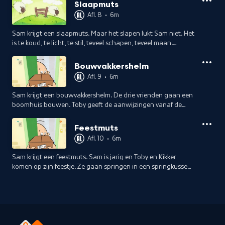
Slaapmuts
Afl. 8
•
6m
Sam krijgt een slaapmuts. Maar het slapen lukt Sam niet. Het
is te koud, te licht, te stil, teveel schapen, teveel maan.
Gelukkig komen Toby en Kikker logeren en dan gaat alles veel
beter.
Bouwvakkershelm
Afl. 9
•
6m
Sam krijgt een bouwvakkershelm. De drie vrienden gaan een
boomhuis bouwen. Toby geeft de aanwijzingen vanaf de
bouwtekening. Maar eenmaal klaar blijkt het boomhuis op
zijn kop te staan !
Feestmuts
Afl. 10
•
6m
Sam krijgt een feestmuts. Sam is jarig en Toby en Kikker
komen op zijn feestje. Ze gaan springen in een springkussen
kasteel. Echter, de ridder rooft de verjaardagstaart !