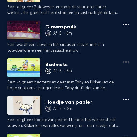
Sam krijgt een Zuidwester en moet de vuurtoren laten
werken. Het gaat heel hard stormen en juist nu blijkt de lamp
stuk. Gelukkig helpen Toby en Kikker de problemen op te
lossen.
Clownspruik
Afl. 5
•
6m
Sam wordt een clown in het circus en maakt met zijn
vouwballonnen een fantastische show .
Badmuts
Afl. 6
•
6m
Sam krijgt een badmuts en gaat met Toby en Kikker van de
hoge duikplank springen. Maar Toby durft niet van de
duikplank. Gelukkig wel van de wildwaterglijbaan.
Hoedje van papier
Afl. 7
•
6m
Sam krijgt een hoedje van papier. Hij moet het wel eerst zelf
vouwen. Kikker kan van alles vouwen, maar een hoedje, dat
lukt hem niet. Wel een boot en een vliegtuig.