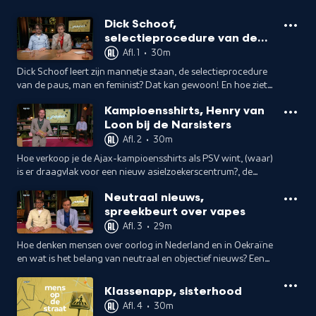
Dick Schoof,
selectieprocedure van de
paus
Afl. 1
•
30m
Dick Schoof leert zijn mannetje staan, de selectieprocedure
van de paus, man en feminist? Dat kan gewoon! En hoe ziet
de week van een PVV-Kamerlid eruit?
Kampioensshirts, Henry van
Loon bij de Narsisters
Afl. 2
•
30m
Hoe verkoop je de Ajax-kampioensshirts als PSV wint, (waar)
is er draagvlak voor een nieuw asielzoekerscentrum?, de
oudste Gen Z-er van het land en de Narsisters en Henry van
Neutraal nieuws,
Loon over relaties.
spreekbeurt over vapes
Afl. 3
•
29m
Hoe denken mensen over oorlog in Nederland en in Oekraïne
en wat is het belang van neutraal en objectief nieuws? Een
elfjarige houdt een spreekbeurt over vapen en de Narsisters
checken hun gezondheid.
Klassenapp, sisterhood
Afl. 4
•
30m