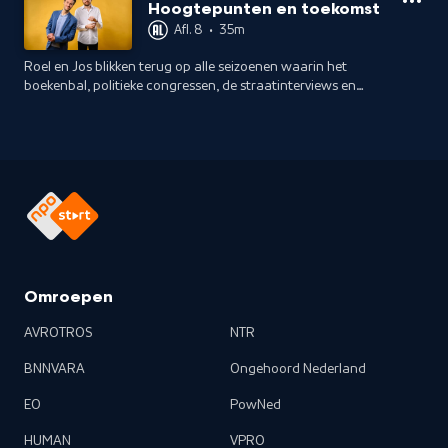
celebraten dat feminisme voorbij is en is links te lui?
Hoogtepunten en toekomst
Afl. 8
•
35m
Roel en Jos blikken terug op alle seizoenen waarin het
boekenbal, politieke congressen, de straatinterviews en
natuurlijk de Narsisters aan bod komen. En broer Thijs
Maalderink is mens van de week.
Omroepen
AVROTROS
NTR
BNNVARA
Ongehoord Nederland
EO
PowNed
HUMAN
VPRO