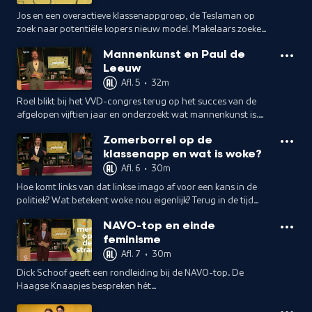
Jos en een overactieve klassenappgroep, de Teslaman op
zoek naar potentiële kopers nieuw model. Makelaars zoeken
woningtekort-oplossingen en de Narsisters celebraten
Mannenkunst en Paul de
sisterhood met Jennifer Hofman.
Leeuw
Afl. 5
•
32m
Roel blikt bij het VVD-congres terug op het succes van de
afgelopen vijftien jaar en onderzoekt wat mannenkunst is.
Verder: Jos over het oprukkende fascisme en Paul de Leeuw
Zomerborrel op de
bij de Narsisters.
klassenapp en wat is woke?
Afl. 6
•
30m
Hoe komt links van dat linkse imago af voor een kans in de
politiek? Wat betekent woke nou eigenlijk? Terug in de tijd
met Godwin, de Narsisters analyseren hun appjes en Jos is
NAVO-top en einde
terug in klassenapp.
feminisme
Afl. 7
•
30m
Dick Schoof geeft een rondleiding bij de NAVO-top. De
Haagse Knaapjes bespreken hét
verkiezingscampagnethema: asielzoekers. De Narsisters