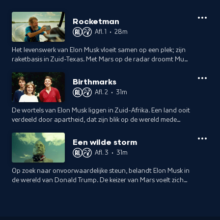
Rocketman
Afl. 1
•
28m
Het levenswerk van Elon Musk vloeit samen op een plek; zijn
raketbasis in Zuid-Texas. Met Mars op de radar droomt Musk
van eeuwige roem.
Birthmarks
Afl. 2
•
31m
De wortels van Elon Musk liggen in Zuid-Afrika. Een land ooit
verdeeld door apartheid, dat zijn blik op de wereld mede
heeft gevormd.
Een wilde storm
Afl. 3
•
31m
Op zoek naar onvoorwaardelijke steun, belandt Elon Musk in
de wereld van Donald Trump. De keizer van Mars voelt zich
steeds minder thuis op Aarde.