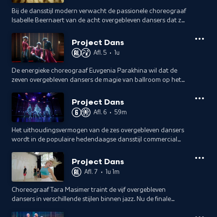
Bij de dansstijl modern verwacht de passionele choreograaf
Isabelle Beernaert van de acht overgebleven dansers dat ze
hun hart op het podium smijten: dansen vanuit de ziel.
Project Dans
Afl. 5
•
1u
De energieke choreograaf Euvgenia Parakhina wil dat de
zeven overgebleven dansers de magie van ballroom op het
podium laten zien. Voor alle dansers is deze stijl echter
hogere wiskunde.
Project Dans
Afl. 6
•
59m
Het uithoudingsvermogen van de zes overgebleven dansers
wordt in de populaire hedendaagse dansstijl commercial
dance tot het uiterste getest. Vermoeidheid zet hun
onderlinge relaties onder druk.
Project Dans
Afl. 7
•
1u 1m
Choreograaf Tara Masimer traint de vijf overgebleven
dansers in verschillende stijlen binnen jazz. Nu de finale
nadert, wil Tara dat ze zichzelf laten zien, want techniek