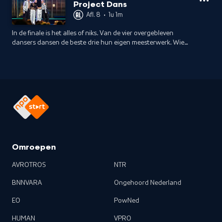
alleen is niet genoeg.
Project Dans
Afl. 8
•
1u 1m
In de finale is het alles of niks. Van de vier overgebleven
dansers dansen de beste drie hun eigen meesterwerk. Wie
wordt de beste allrounddanser van Nederland en wint
Project Dans?
Omroepen
AVROTROS
NTR
BNNVARA
Ongehoord Nederland
EO
PowNed
HUMAN
VPRO