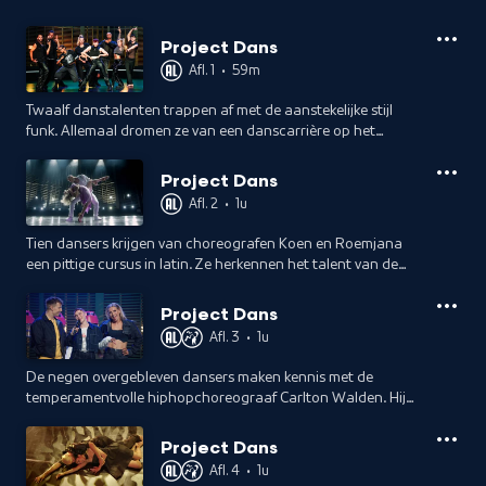
Project Dans
Afl. 1
•
59m
Twaalf danstalenten trappen af met de aanstekelijke stijl
funk. Allemaal dromen ze van een danscarrière op het
podium, maar choreograaf Gino Jagessar maakt vrij snel
duidelijk dat dansen topsport is.
Project Dans
Afl. 2
•
1u
Tien dansers krijgen van choreografen Koen en Roemjana
een pittige cursus in latin. Ze herkennen het talent van de
dansers en zijn erop gebrand dat talent volledig te benutten.
Project Dans
Afl. 3
•
1u
De negen overgebleven dansers maken kennis met de
temperamentvolle hiphopchoreograaf Carlton Walden. Hij
eist niet alleen een sterke techniek, maar ook eigenheid en lef
om grenzen te verleggen.
Project Dans
Afl. 4
•
1u