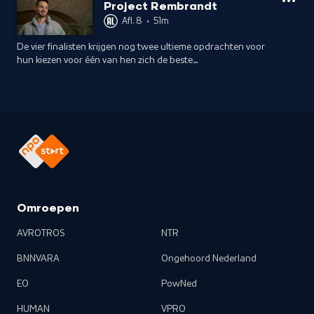
Robert ten Brink.
Project Rembrandt
Afl. 8
•
51m
De vier finalisten krijgen nog twee ultieme opdrachten voor
hun kiezen voor één van hen zich de beste
amateurkunstschilder van Nederland mag noemen.
Omroepen
AVROTROS
NTR
BNNVARA
Ongehoord Nederland
EO
PowNed
HUMAN
VPRO