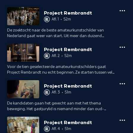
Project Rembrandt
Afl. 1
•
52m
De zoektocht naar de beste amateurkunstschilder van
Nederland gaat weer van start. Uit meer dan duizend
aanmeldingen zijn er dertig bevlogen amateurkunstschilders
geselecteerd.
Project Rembrandt
Afl. 2
•
52m
Voor de tien geselecteerde amateurkunstschilders gaat
Project Rembrandt nu echt beginnen. Ze starten tussen vele
grootmeesters; op de Eregalerij van het Rijksmuseum. Te
gast: Amara Onwuka.
Project Rembrandt
Afl. 3
•
51m
De kandidaten gaan het gevecht aan met het thema
beweging. Het gastjurylid is niemand minder dan oud-
kickbokser en drievoudig winnaar van de K1 World Grand
Prix, Remy Bonjasky.
Project Rembrandt
Afl. 4
•
51m