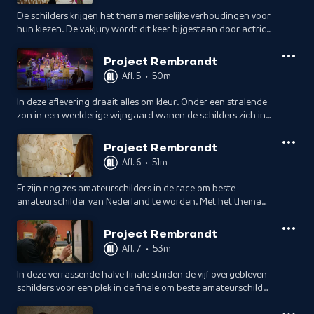
De schilders krijgen het thema menselijke verhoudingen voor
hun kiezen. De vakjury wordt dit keer bijgestaan door actrice
Georgina Verbaan.
Project Rembrandt
Afl. 5
•
50m
In deze aflevering draait alles om kleur. Onder een stralende
zon in een weelderige wijngaard wanen de schilders zich in
Frankrijk. Karin Bloemen is gastjurylid.
Project Rembrandt
Afl. 6
•
51m
Er zijn nog zes amateurschilders in de race om beste
amateurschilder van Nederland te worden. Met het thema
compositie moeten ze de jury zien te overtuigen van hun
kunnen. Te gast: Roeland Fernhout.
Project Rembrandt
Afl. 7
•
53m
In deze verrassende halve finale strijden de vijf overgebleven
schilders voor een plek in de finale om beste amateurschilder
van Nederland te worden. De vakjury wordt versterkt door