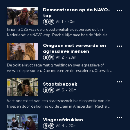
Demonstreren op de NAVO-
top
Afl. 1
•
20m
In juni 2025 was de grootste veiligheidsoperatie ooit in
Nederland: de NAVO-top. Rachel kijkt mee hoe de Mobiele
Eenheid en de Technische Eenheid zich voorbereid hebben.
Omgaan met verwarde en
agressieve mensen
Afl. 2
•
20m
De politie krijgt regelmatig meldingen over agressieve of
verwarde personen. Dan moeten ze de-escaleren. Oftewel:
alles weer rustig krijgen zonder geweld te gebruiken. Hoe
doe je dat?
Staatsbezoek
Afl. 3
•
20m
Vast onderdeel van een staatsbezoek is de inspectie van de
troepen door de koning op de Dam in Amsterdam. Rachel
volgt Mike, die als paradecommandant op de Dam staat en
alle commando's moet geven.
Vingerafdrukken
Afl. 4
•
20m