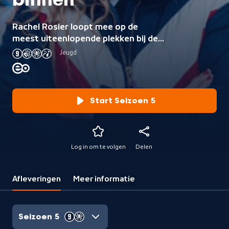
binnen
Rachel Rosier loopt mee op de
meest uiteenlopende plekken bij de
politie.
Jeugd
Start Seizoen 5
Log in om te volgen
Delen
Afleveringen
Meer informatie
Seizoen 5