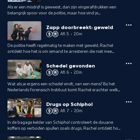
Als er een misdrijf is geweest, dan zijn vingerafdrukken een
belangrijk spoor voor de politie, maar hoe vind je
vingerafdrukken op een plaats delict? Als je ze gevonden
hebt, hoe neem je ze dan mee?
Zapp doorbreekt: geweld
Afl. 5
•
20m
De politie heeft regelmatig te maken met geweld. Rachel
ontdekt hoe het is om iemand te arresteren die niet mee
werkt en op welk moment een agent mag schieten.
Schedel gevonden
Afl. 6
•
20m
Wat als je ergens een schedel vindt, van een mens? Bij het
Nederlands Forensisch Instituut komt Rachel erachter welke
informatie je allemaal kunt vinden als je botten bestudeert.
Drugs op Schiphol
Afl. 7
•
20m
In de bagage kelder van Schiphol controleert de douane
koffers op verboden spullen zoals drugs. Rachel ontdekt hoe
de douane en het drugsteam van de Koninklijke