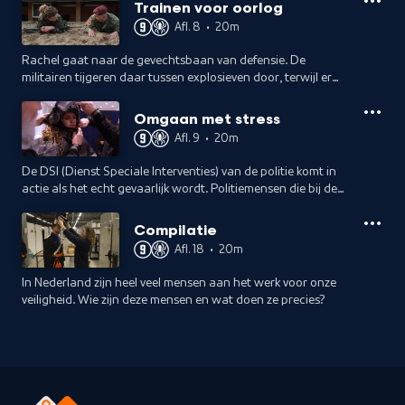
Marechaussee hierbijj samenwerken.
Trainen voor oorlog
Afl. 8
•
20m
Rachel gaat naar de gevechtsbaan van defensie. De
militairen tijgeren daar tussen explosieven door, terwijl er
met echte kogels over hun hoofden wordt geschoten.
Omgaan met stress
Afl. 9
•
20m
De DSI (Dienst Speciale Interventies) van de politie komt in
actie als het echt gevaarlijk wordt. Politiemensen die bij de
DSI willen werken, volgen een intensieve opleiding.
Compilatie
Afl. 18
•
20m
In Nederland zijn heel veel mensen aan het werk voor onze
veiligheid. Wie zijn deze mensen en wat doen ze precies?