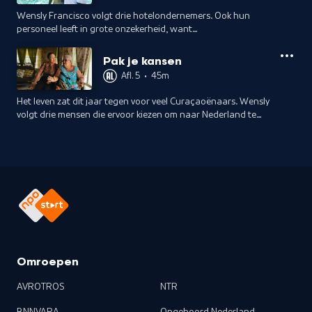
Wensly Francisco volgt drie hotelondernemers. Ook hun
personeel leeft in grote onzekerheid, want
nulurencontracten zijn de norm en als je dan werkloos thuis
zit, heb je niets om op terug te vallen.
Pak je kansen
Afl. 5
•
45m
Het leven zat dit jaar tegen voor veel Curaçaoënaars. Wensly
volgt drie mensen die ervoor kiezen om naar Nederland te
vertrekken. Sommigen bereiden zich goed voor, anderen
gaan juist op de bonnefooi.
Omroepen
AVROTROS
NTR