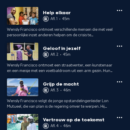
Help elkaar
Afl. 1
•
45m
Wensly Francisco ontmoet verschillende mensen die met veel
persoonlijke inzet anderen helpen om de crisis te
overwinnen.
Geloof in jezelf
Afl. 2
•
45m
Wensly Francisco ontmoet een straatventer, een kunstenaar
en een meisje met een voetbaldroom uit een arm gezin. Hun
levens staan op een keerpunt en het jaar heeft grote
verrassingen in petto.
Grijp de macht
Afl. 3
•
46m
Wensly Francisco volgt de jonge opstandelingenleider Lon
Mutueel, die van plan is de regering omver te werpen. Hij
leert ook Aubert Wiels kennen en gaat op campagne met
politicus Miles Mercera.
Vertrouw op de toekomst
Afl. 4
•
46m