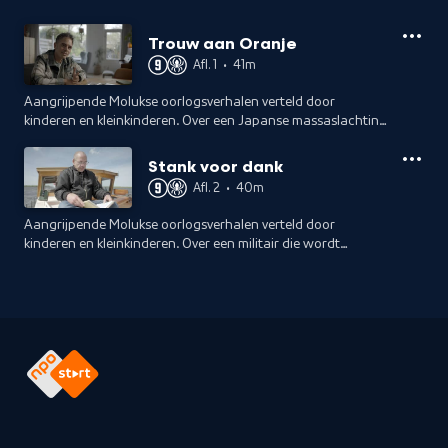
Trouw aan Oranje
Afl. 1
•
41m
Aangrijpende Molukse oorlogsverhalen verteld door
kinderen en kleinkinderen. Over een Japanse massaslachting
op een Moluks eiland en een tienermeisje dat in de jungle
meevecht tegen de Japanners.
Stank voor dank
Afl. 2
•
40m
Aangrijpende Molukse oorlogsverhalen verteld door
kinderen en kleinkinderen. Over een militair die wordt
afgebeuld als dwangarbeider en een jonge verzetsstrijder
die verminkt uit de oorlog komt.