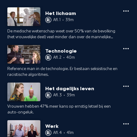
Het lichaam
Afl. 1
•
39m
De medische wetenschap weet over 50% van de bevolking
(het vrouwelijke deel) veel minder dan over de mannelijke
helft.
Technologie
Afl. 2
•
40m
Reference man in de technologie. Er bestaan seksistische en
racistische algoritmes.
Het dagelijks leven
Afl. 3
•
39m
Vrouwen hebben 47% meer kans op ernstig letsel bij een
auto-ongeluk.
Werk
Afl. 4
•
41m