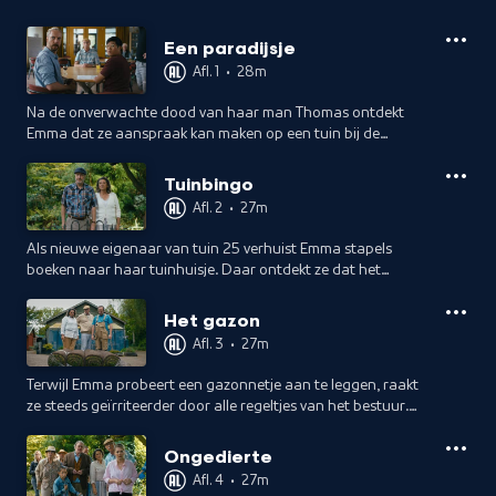
Een paradijsje
Afl. 1
•
28m
Na de onverwachte dood van haar man Thomas ontdekt
Emma dat ze aanspraak kan maken op een tuin bij de
Volkstuinvereniging Rust & Vreugd. Maar is het eigenlijk wel
iets voor haar?
Tuinbingo
Afl. 2
•
27m
Als nieuwe eigenaar van tuin 25 verhuist Emma stapels
boeken naar haar tuinhuisje. Daar ontdekt ze dat het
hebben van een tuin op Rust & Vreugd niet zonder
verplichtingen is.
Het gazon
Afl. 3
•
27m
Terwijl Emma probeert een gazonnetje aan te leggen, raakt
ze steeds geïrriteerder door alle regeltjes van het bestuur.
Samen met buurvrouw Gol gaat ze op zoek naar de
reglementen.
Ongedierte
Afl. 4
•
27m