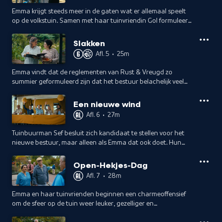
Emma krijgt steeds meer in de gaten wat er allemaal speelt
op de volkstuin. Samen met haar tuinvriendin Gol formuleert
ze agendapunten voor de Algemene Ledenvergadering die
compleet ontspoort.
Slakken
Afl. 5
•
25m
Emma vindt dat de reglementen van Rust & Vreugd zo
summier geformuleerd zijn dat het bestuur belachelijk veel
macht heeft. De enige oplossing: nieuwe bestuursleden.
Een nieuwe wind
Afl. 6
•
27m
Tuinbuurman Sef besluit zich kandidaat te stellen voor het
nieuwe bestuur, maar alleen als Emma dat ook doet. Hun
geslaagde coup tijdens de ledenvergadering leidt echter tot
verdeeldheid op de tuin.
Open-Hekjes-Dag
Afl. 7
•
28m
Emma en haar tuinvrienden beginnen een charmeoffensief
om de sfeer op de tuin weer leuker, gezelliger en
saamhoriger te maken, maar stuiten op een ultieme vorm