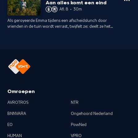
van wraak.
Aan alles komt een eind
Afl. 8
•
30m
Als geroyeerde Emma tijdens een afscheidslunch door
vrienden in de tuin wordt verrast, twijfelt ze: deelt ze het
nieuws dat het voortbestaan van de tuin wordt bedreigd
door plannen van de gemeente?
Omroepen
AVROTROS
NTR
BNNVARA
Ongehoord Nederland
EO
PowNed
HUMAN
VPRO