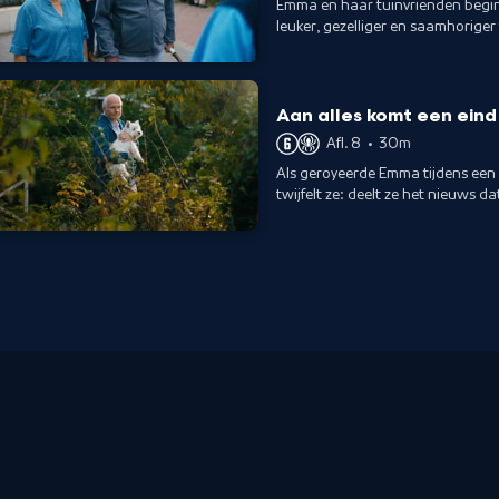
Emma en haar tuinvrienden begin
leuker, gezelliger en saamhorige
Aan alles komt een eind
Afl. 8
•
30m
Als geroyeerde Emma tijdens een 
twijfelt ze: deelt ze het nieuws 
plannen van de gemeente?