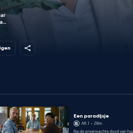
aar
ar
er
olgen
Een
Een paradijsje
Afl. 1
•
28m
Na de onverwachte dood van ha