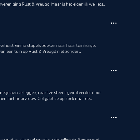
nvereniging Rust & Vreugd. Maar is het eigenlijk wel iets
verhuist Emma stapels boeken naar haar tuinhuisje.
van een tuin op Rust & Vreugd niet zonder
etje aan te leggen, raakt ze steeds geïrriteerder door
Samen met buurvrouw Gol gaat ze op zoek naar de
ten wat er allemaal speelt op de volkstuin. Samen met