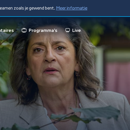
treamen zoals je gewend bent.
Meer informatie
taires
Programma's
Live