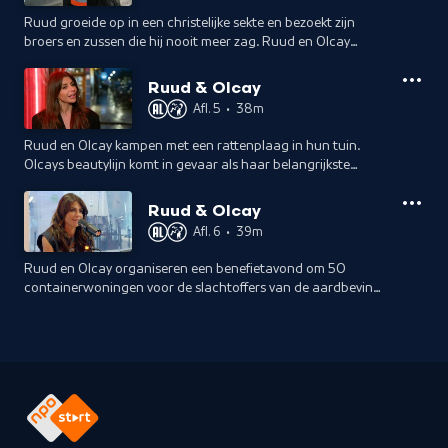
Ruud groeide op in een christelijke sekte en bezoekt zijn
broers en zussen die hij nooit meer zag. Ruud en Olcay
vertrekken met een medisch team en hulpgoederen naar het
aardbevingsgebied in Turkije.
Ruud & Olcay
Afl. 5
•
38m
Ruud en Olcay kampen met een rattenplaag in hun tuin.
Olcays beautylijn komt in gevaar als haar belangrijkste
leverancier failliet gaat. Met haar zus gaat ze op zoek naar
een nieuwe aanbieder.
Ruud & Olcay
Afl. 6
•
39m
Ruud en Olcay organiseren een benefietavond om 50
containerwoningen voor de slachtoffers van de aardbeving
in Turkije te financieren. De opbrengst van het evenement
overtreft alle verwachtingen.