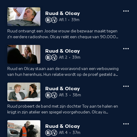
Ruud & Olcay
Afl. 1
•
39m
Ruud ontvangt een Joodse vrouw die bezwaar maakt tegen
z'n eerdere radioshow. Olcay reikt een cheque van 90.000
euro uit aan de voedselbank. Een CT-scan moet uitwijzen of
Ruuds kanker is teruggekeerd.
Ruud & Olcay
Afl. 2
•
39m
Ruud en Olcay staan aan de vooravond van een verbouwing
van hun herenhuis. Hun relatie wordt op de proef gesteld als
Ruud zelf wil gaan klussen en er discussie is over het behoud
van ornamenten.
Ruud & Olcay
Afl. 3
•
38m
Ruud probeert de band met zijn dochter Toy aan te halen en
krijgt in zijn atelier een spiegel voorgehouden. Olcay is
nerveus voor haar toespraak voor de taakgroep UN Women
van de Verenigde Naties.
Ruud & Olcay
Afl. 4
•
37m