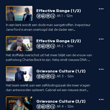
Effective Range (1/2)
plus
Afl. 1
•
52m
In een kerk wordt een dode man aangetroffen. Inspecteur
Jane Ford is ervan overtuigd dat de dader een
seriemoordenaar is die 20 jaar geleden huishield. Het is aan
Nikki om dit uit te zoeken.
Effective Range (2/2)
plus
Afl. 2
•
52m
Het stoffelijk overschot uit het meer blijkt van de vrouw van
patholoog Charles Beck te zijn. Velvy vindt nieuwe DNA-
sporen van een onverwacht iemand.
Grievance Culture (1/2)
plus
Afl. 3
•
52m
Het team werkt aan een zelfdodingszaak die meer vragen
dan antwoorden oplevert. Gabriel wil een nieuwe start
maken, maar in zijn nieuwe functie gebeuren er noodlottige
ongevallen met betrokkenen.
Grievance Culture (2/2)
plus
Afl. 4
•
52m