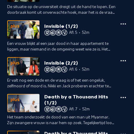
De situatie op de universiteit dreigt uit de hand te lopen. Een
doorbraak komt uit onverwachte hoek, maar het is de vraag
of het team er op tijd bij is.
Invisible (1/2)
plus
Afl. 5
•
52m
Een vrouw blijkt al een jaar dood in haar appartement te
liggen, maar niemand in de omgeving weet wie ze is. Het
team moet ongebruikelijke methodes inzetten om haar
identiteit te achterhalen.
Invisible (2/2)
plus
Afl. 6
•
52m
Er valt nog een dode en de vraag is of het een ongeluk,
zelfmoord of moord is. Nikki en Jack proberen erachter te
komen of de zaak verband houdt met de dode vrouw die
Death by a Thousand Hits
eerder is gevonden.
plus
(1/2)
Afl. 7
•
52m
Het team onderzoekt de dood van een man uit Myanmar.
Zijn zwangere vrouw is naar hem op zoek. Tegelijkertijd loopt
er iemand van Binnenlandse Zaken met het team mee, onder
Death by a Thousand Hits