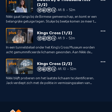
valse voorwendselen.
plus
(2/2)
Afl. 8
•
52m
Nikki gaat langs bij de Birmese gemeenschap, en komt er een
belangrijke getuige tegen. Stukje bij beetje komen ze meer te
weten over waarom de man het zwijgen moest worden
opgelegd.
Kings Cross (1/2)
plus
Afl. 9
•
52m
In een tunnelstelsel onder het King's Cross Museum worden
acht gemummificeerde lichamen gevonden. Aan Nikki de
taak om de identiteit van de seriemoordenaar te
achterhalen.
Kings Cross (2/2)
plus
Afl. 10
•
52m
Nikki blijft proberen om het laatste lichaam te identificeren.
Jack verdiept zich met de politie in vermissingszaken van
twintig jaar geleden, in de hoop dat ze de seriemoordenaar
kunnen opsporen.