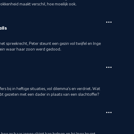
kkenheid maakt verschil, hoe moeilijk ook.
ils
het spreekrecht, Peter steunt een gezin vol twijfel en Inge
plein waar haar zoon werd gedood.
 bij in heftige situaties, vol dilemma's en verdriet. Wat
 hebt gezeten met een dader in plaats van een slachtoffer?
 hoe ze haar jonge cliënt kan helpen en bij Inge kruipt