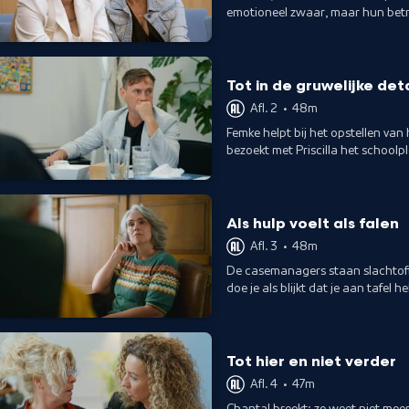
emotioneel zwaar, maar hun betro
Tot in de gruwelijke deta
Afl. 2
•
48m
Femke helpt bij het opstellen van 
bezoekt met Priscilla het school
Als hulp voelt als falen
Afl. 3
•
48m
De casemanagers staan slachtoffers
doe je als blijkt dat je aan tafel
Tot hier en niet verder
Afl. 4
•
47m
Chantal breekt: ze weet niet meer