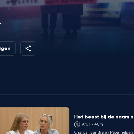
of
n
olgen
Het beest bij de naam
Afl. 1
•
46m
Chantal, Sandra en Peter helpen