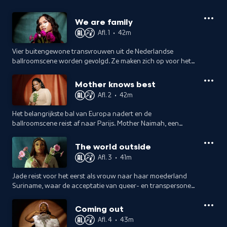
We are family
Afl. 1
•
42m
Vier buitengewone transvrouwen uit de Nederlandse
ballroomscene worden gevolgd. Ze maken zich op voor het
Dutch Ballroom Ball in Amsterdam, waar Babymoon haar
debuut maakt als dragqueen.
Mother knows best
Afl. 2
•
42m
Het belangrijkste bal van Europa nadert en de
ballroomscene reist af naar Parijs. Mother Naimah, een
legendarische zwarte transvrouw en rolmodel, zal voor het
eerst in vijf jaar weer optreden.
The world outside
Afl. 3
•
41m
Jade reist voor het eerst als vrouw naar haar moederland
Suriname, waar de acceptatie van queer- en transpersonen
nog in de kinderschoenen staat.
Coming out
Afl. 4
•
43m