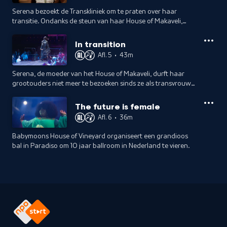
Serena bezoekt de Transkliniek om te praten over haar
transitie. Ondanks de steun van haar House of Makaveli,
voelt ze zich soms eenzaam. Wie zorgt er voor haar?
Babymoon gaat haar eerste bh kopen.
In transition
Afl. 5
•
43m
Serena, de moeder van het House of Makaveli, durft haar
grootouders niet meer te bezoeken sinds ze als transvrouw
leeft. Met een brief probeert ze een eerste stap te zetten.
The future is female
Afl. 6
•
36m
Babymoons House of Vineyard organiseert een grandioos
bal in Paradiso om 10 jaar ballroom in Nederland te vieren.