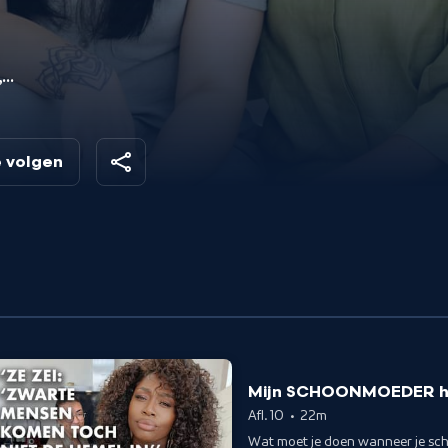
,
k
t
e volgen
iek
e
Mijn SCHOONMOEDER had
Afl. 10
•
22m
Wat moet je doen wanneer je sch