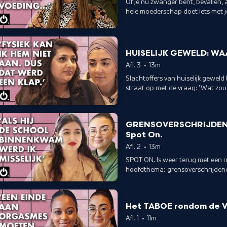
Of je nu zwanger bent, bevallen, 
hele moederschap doet iets met je lichaam. We spreken Gené, die 
zwangere vrouwen/vrouwen met b
we bespreken het onderwerp in d
HUISELIJK GEWELD: WAAR
Afl. 3
•
13m
Slachtoffers van huiselijk gewel
straat op met de vraag: 'Wat zou j
GRENSOVERSCHRIJDEND
Spot On.
Afl. 2
•
13m
SPOT ON. Is weer terug met een n
hoofdthema: grensoverschrijden
Het TABOE rondom de 
Afl. 1
•
11m