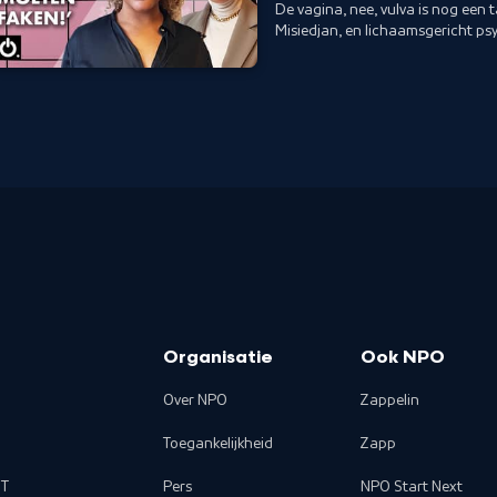
De vagina, nee, vulva is nog ee
Misiedjan, en lichaamsgericht p
Organisatie
Ook NPO
Over NPO
Zappelin
Toegankelijkheid
Zapp
T
Pers
NPO Start Next