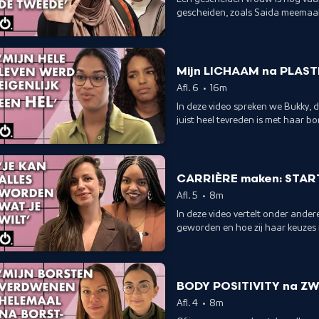
gescheiden, zoals Saida meemaak
en bespreken we het onderwerp i
Mijn LICHAAM na PLAS
Afl. 6
•
16m
In deze video spreken we Bukky, d
juist heel tevreden is met haar 
Spot On. Squad.
CARRIÈRE maken: STAR
Afl. 5
•
8m
In deze video vertelt onder ander
geworden en hoe zij haar keuzes 
met een sociaal experiment over 
BODY POSITIVITY na Z
Afl. 4
•
8m