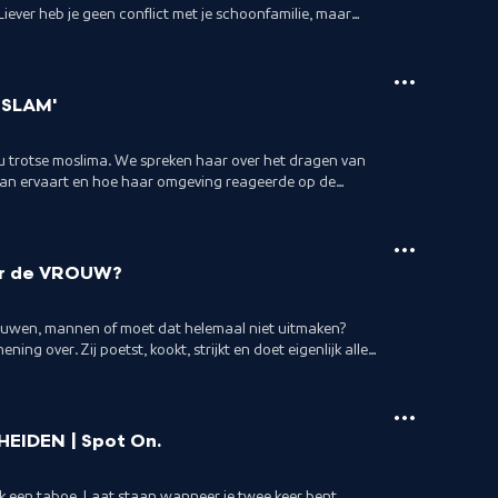
? Liever heb je geen conflict met je schoonfamilie, maar
 keren beledigt, kwetst en niet accepteert is dat
ze video vertelt Viola haar ervaring, met een
s met 'zwarte aap'. Yep, it's dirty.
ISLAM'
 nu trotse moslima. We spreken haar over het dragen van
an ervaart en hoe haar omgeving reageerde op de
Ramadan met diëtiste Ahlam
or de VROUW?
rouwen, mannen of moet dat helemaal niet uitmaken?
ning over. Zij poetst, kookt, strijkt en doet eigenlijk alles
 is. In deze video vertellen zij en haar man meer over deze
EIDEN | Spot On.
k een taboe. Laat staan wanneer je twee keer bent