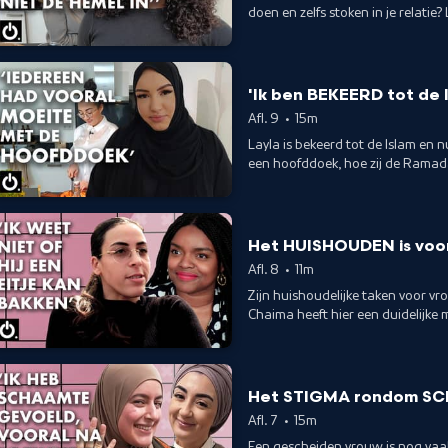
doen en zelfs stoken in je relatie
wanneer zijn moeder jou meerdere
eigenlijk niet te voorkomen. In de
schoonmoeder die naar haar verwee
'Ik ben BEKEERD tot de 
Afl. 9
•
15m
Layla is bekeerd tot de Islam en
een hoofddoek, hoe zij de Ramad
bekering. Ook bespreken we de 
Het HUISHOUDEN is vo
Afl. 8
•
11m
Zijn huishoudelijke taken voor v
Chaima heeft hier een duidelijke me
wat niet het vuilnis buiten zetten
taakverdeling.
Het STIGMA rondom SCH
Afl. 7
•
15m
Een gescheiden vrouw is nog vaa