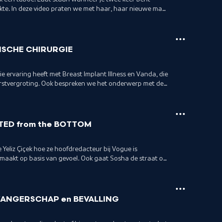
te. In deze video praten we met haar, haar nieuwe man
n de Spot On. Squad!
TISCHE CHIRURGIE
ie ervaring heeft met Breast Implant Illness en Vanda, die
borstvergroting. Ook bespreken we het onderwerp met de
TED from the BOTTOM
e Yeliz Çiçek hoe ze hoofdredacteur bij Vogue is
maakt op basis van gevoel. Ook gaat Sosha de straat op
mensen met een 'hoge positie'.
WANGERSCHAP en BEVALLING