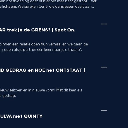
aan borstvoeding doet of hier net mee bent gestopt... het
danslessen geeft aan
aby, Layla die postpartum behandelingen aanbiedt en
e Spot On. Squad met Abigail en Gwendelien.
 trek je de GRENS? | Spot On.
d binnen een relatie doen hun verhaal en we gaan de
ij doen als je partner één keer naar je uithaalt?'.
 GEDRAG en HOE het ONTSTAAT |
ieuw seizoen en in nieuwe vorm! Met dit keer als
d gedrag.
VULVA met QUINTY