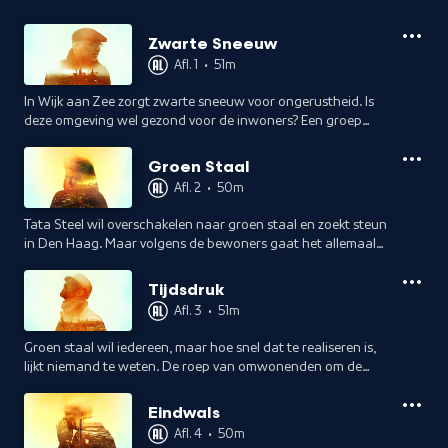
Zwarte Sneeuw
Afl. 1
•
51m
In Wijk aan Zee zorgt zwarte sneeuw voor ongerustheid. Is
deze omgeving wel gezond voor de inwoners? Een groep
bewoners besluit dat de grens is bereikt en doet aangifte
tegen Tata Steel.
Groen Staal
Afl. 2
•
50m
Tata Steel wil overschakelen naar groen staal en zoekt steun
in Den Haag. Maar volgens de bewoners gaat het allemaal
veel te langzaam. Willen ze er nog wel blijven wonen?
Tijdsdruk
Afl. 3
•
51m
Groen staal wil iedereen, maar hoe snel dat te realiseren is,
lijkt niemand te weten. De roep van omwonenden om de
meest vervuilende Kooksfabriek van Tata Steel te sluiten,
groeit met de dag.
Eindwals
Afl. 4
•
50m