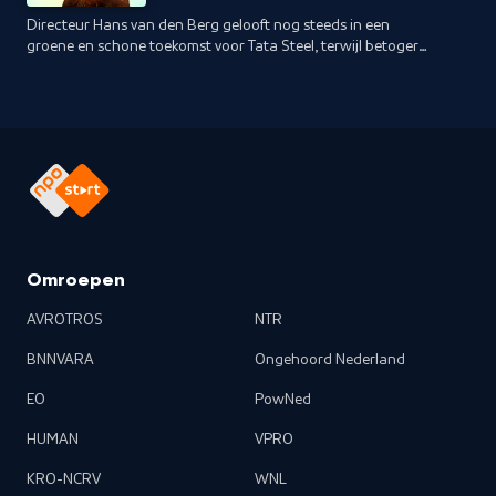
Directeur Hans van den Berg gelooft nog steeds in een
groene en schone toekomst voor Tata Steel, terwijl betogers
in een grote protestactie het fabrieksterrein bestormen.
Omroepen
AVROTROS
NTR
BNNVARA
Ongehoord Nederland
EO
PowNed
HUMAN
VPRO
KRO-NCRV
WNL