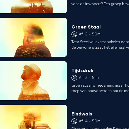
voor de inwoners? Een groep bewo
tegen Tata Steel.
Groen Staal
Afl. 2
•
50m
Tata Steel wil overschakelen naa
de bewoners gaat het allemaal ve
Tijdsdruk
Afl. 3
•
51m
Groen staal wil iedereen, maar hoe
roep van omwonenden om de meest
groeit met de dag.
Eindwals
Afl. 4
•
50m
Directeur Hans van den Berg gel