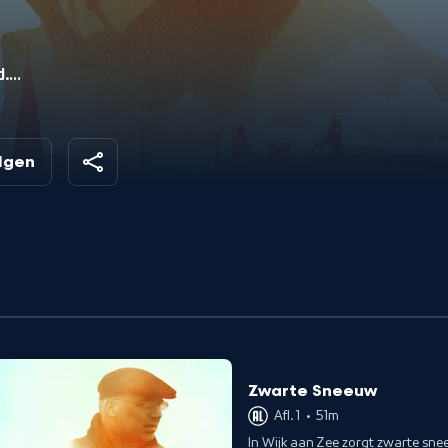
d.
hun
olgen
Zwarte Sneeuw
Afl. 1
•
51m
In Wijk aan Zee zorgt zwarte sn