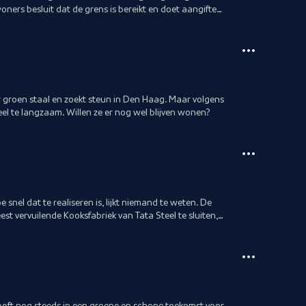
ners besluit dat de grens is bereikt en doet aangifte
r groen staal en zoekt steun in Den Haag. Maar volgens
el te langzaam. Willen ze er nog wel blijven wonen?
 snel dat te realiseren is, lijkt niemand te weten. De
 vervuilende Kooksfabriek van Tata Steel te sluiten,
ooft nog steeds in een groene en schone toekomst voor