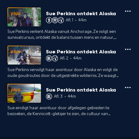
Sue Perkins ontdekt Alaska
plus
Afl. 1
•
44m
Sue Perkins verkent Alaska vanuit Anchorage. Ze volgt een
survivalcursus, ontdekt de balans tussen mens en natuur,
verkent Russische invloeden en voert een jonge eland.
Sue Perkins ontdekt Alaska
plus
Afl. 2
•
44m
Sue Perkins vervolgt haar avontuur door Alaska en volgt de
oude goudroutes door de uitgestrekte wildernis. Ze waagt
zich aan goud zoeken, een baardwedstrijd en ontmoet een
homesteader.
Sue Perkins ontdekt Alaska
plus
Afl. 3
•
44m
Sue eindigt haar avontuur door afgelegen gebieden te
bezoeken, de Kennicott-gletsjer te zien, de cultuur van
inheemse gemeenschappen te ontdekken en het Wrangell-
St. Elias National Park te verkennen.