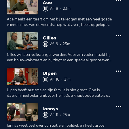
Ace
Afl. 8
•
23m
Ace maakt een taart om het bij te leggen met een heel goede
vriendin met wie de vriendschap wat averij heeft opgelopen.
Komt het goed? Ace is geboren als meisje maar voelt zich
grotendeels jongen.
Gilles
Afl. 9
•
23m
Gilles wil later volkszanger worden. Voor zijn vader maakt hij
een bouw-vak-taart en hij zingt er een speciaal geschreven
lied bij. Papa houdt het bijna niet droog als Gilles in zingen
uitbarst.
Ulpen
Afl. 10
•
21m
Ulpen heeft autisme en zijn familie is niet groot. Opa is
daarom heel belangrijk voor hem. Opa knapt oude auto's op,
dus drie keer raden wat voor taart Abel met Ulpen maakt.
Iannys
Afl. 11
•
25m
Iannys weet veel over corruptie en politiek en heeft grote