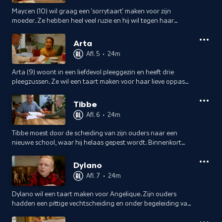
Maycen (10) wil graag een 'sorrytaart' maken voor zijn
moeder. Ze hebben heel veel ruzie en hij wil tegen haar
zeggen dat ze heel lief is, zodat hij haar blij kan maken.
Arta
Afl. 5
•
24m
Arta (9) woont in een liefdevol pleeggezin en heeft drie
pleegzussen. Ze wil een taart maken voor haar lieve oppas
Klara die ermee gaat stoppen. Daar is Arta erg verdrietig
over.
Tibbe
Afl. 6
•
24m
Tibbe moest door de scheiding van zijn ouders naar een
nieuwe school, waar hij helaas gepest wordt. Binnenkort
kan hij weer terug naar z'n oude school en leuke vriendjes.
Hij maakt een taart voor hen.
Dylano
Afl. 7
•
24m
Dylano wil een taart maken voor Angelique. Zijn ouders
hadden een pittige vechtscheiding en onder begeleiding van
Angelique mocht hij zijn vader weer opzoeken.