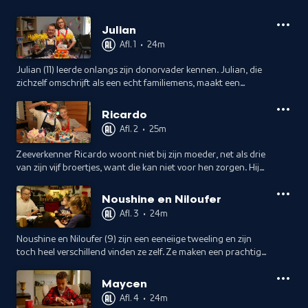
Julian
Afl. 1
•
24m
Julian (11) leerde onlangs zijn donorvader kennen. Julian, die
zichzelf omschrijft als een echt familiemens, maakt een
reusachtige taart voor zijn opa, omdat die altijd voor hem
klaar staat.
Ricardo
Afl. 2
•
25m
Zeeverkenner Ricardo woont niet bij zijn moeder, net als drie
van zijn vijf broertjes, want die kan niet voor hen zorgen. Hij
maakt een taart voor haar, 'omdat ze natuurlijk de liefste is'.
Noushine en Niloufer
Afl. 3
•
24m
Noushine en Niloufer (9) zijn een eeneiige tweeling en zijn
toch heel verschillend vinden ze zelf. Ze maken een prachtige
bedanktaart voor hun lieve juf die ook tweeling is en met
pensioen gaat.
Maycen
Afl. 4
•
24m