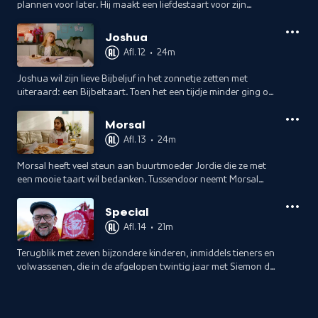
plannen voor later. Hij maakt een liefdestaart voor zijn
moeder. Ze is heel gelukkig met haar nieuwe vriend: er
komen twee baby'tjes aan.
Joshua
Afl. 12
•
24m
Joshua wil zijn lieve Bijbeljuf in het zonnetje zetten met
uiteraard: een Bijbeltaart. Toen het een tijdje minder ging op
school waren haar lessen een grote troost.
Morsal
Afl. 13
•
24m
Morsal heeft veel steun aan buurtmoeder Jordie die ze met
een mooie taart wil bedanken. Tussendoor neemt Morsal
bakker Abel mee voor een Patatje Vrede, haar favoriete
zelfbedachte snack.
Special
Afl. 14
•
21m
Terugblik met zeven bijzondere kinderen, inmiddels tieners en
volwassenen, die in de afgelopen twintig jaar met Siemon de
Jong een taart voor iemand maakten.