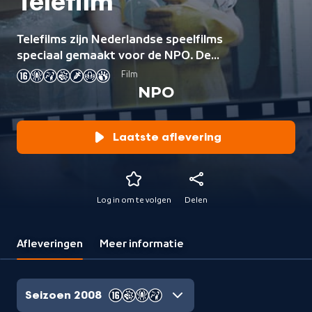
Telefilm
Telefilms zijn Nederlandse speelfilms
speciaal gemaakt voor de NPO. De
films behandelen actuele
Film
maatschappelijke thema’s.
NPO
Laatste aflevering
Log in om te volgen
Delen
Afleveringen
Meer informatie
Seizoen 2008