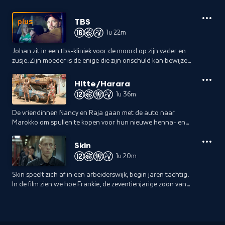
TBS
plus
1u 22m
Johan zit in een tbs-kliniek voor de moord op zijn vader en
zusje. Zijn moeder is de enige die zijn onschuld kan bewijzen.
Hij besluit te ontsnappen om op zoek te kunnen gaan naar
zijn moeder.
Hitte/Harara
1u 36m
De vriendinnen Nancy en Raja gaan met de auto naar
Marokko om spullen te kopen voor hun nieuwe henna- en
nagelstudio. In Marokko ontmoeten ze iemand die een
beroep op hen doet, met grote gevolgen.
Skin
1u 20m
Skin speelt zich af in een arbeiderswijk, begin jaren tachtig.
In de film zien we hoe Frankie, de zeventienjarige zoon van
een door de oorlog getraumatiseerde, joodse vader zich
ontwikkelt van een opstandige puber tot een vermeende
neonazi met een vermeende racistische moord op zijn
geweten.