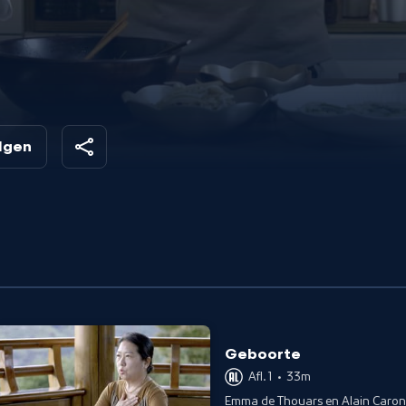
s
olgen
Geboorte
Afl. 1
•
33m
Emma de Thouars en Alain Caron 