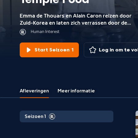
Temple Food
Emma de Thouars en Alain Caron reizen door
Zuid-Korea en laten zich verrassen door de
boeddhistische keuken van de vier masterchef
Human Interest
Temple Food die het land rijk is.
Start Seizoen 1
Log in om te v
Afleveringen
Meer informatie
Seizoen 1