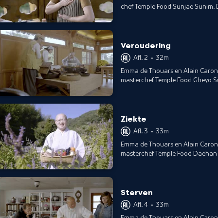
chef Temple Food Sunjae Sunim. De
levensfase: geboorte.
Veroudering
Afl. 2
•
32m
Emma de Thouars en Alain Caron 
masterchef Temple Food Gheyo Sun
boeddhistische levensfase: oude
Ziekte
Afl. 3
•
33m
Emma de Thouars en Alain Caron 
masterchef Temple Food Daehan Su
boeddhistische levensfase: ziekte
Sterven
Afl. 4
•
33m
Emma de Thouars en Alain Caron 