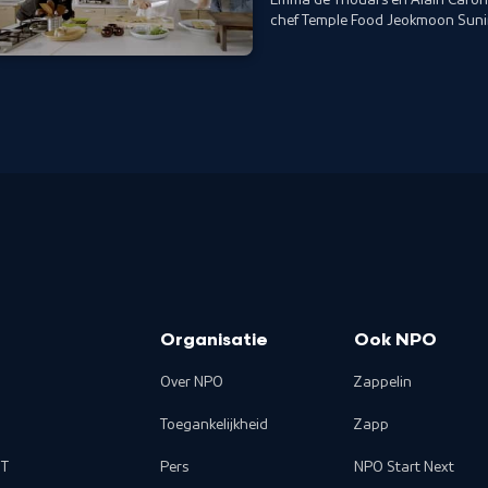
chef Temple Food Jeokmoon Sunim. 
boeddhistische levensfase: sterve
Organisatie
Ook NPO
Over NPO
Zappelin
Toegankelijkheid
Zapp
T
Pers
NPO Start Next