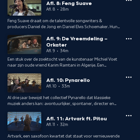
Eckhardt and the House maakt hij, zoals hij het zelf noemt,
Afl. 8: Feng Suave
vintage-pop. Presentatie en interview: Jan Douwe Kroeske
Afl. 8
•
28m
Feng Suave draait om de talentvolle songwriters &
producers Daniel de Jong en Daniel Elvis Schoemaker. Hun
gedeelde liefde voor bands als The Beatles en The Beach
Afl. 9: De Vreemdeling –
Boys is hoorbaar in hun wereldwijd goed beluisterde songs.
Orkater
Presentatie en interview: Jan Douwe Kroeske
Afl. 9
•
34m
Een stuk over de zoektocht van de kunstenaar Michiel Voet
naar zijn oude vriend Karim Ramtani in Algerije. Een
concreet voorbeeld van de vluchtelingencrisis. En een
gesprek met Michiel Voet. Presentatie en interview: Jan
Afl. 10: Pynarello
Douwe Kroeske.
Afl. 10
•
33m
Al drie jaar bewijst het collectief Pynarello dat klassieke
muziek anders kan: avontuurlijker, spontaner, directer en
zelfs zonder dirigent en zonder bladmuziek. Presentatie en
interview: Jan Douwe Kroeske.
Afl. 11: Artvark ft. Pitou
Afl. 11
•
32m
Artvark, een saxofoon kwartet dat staat voor vernieuwende