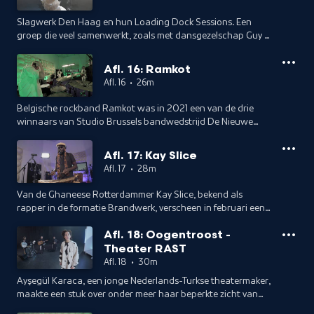
Slagwerk Den Haag en hun Loading Dock Sessions. Een
groep die veel samenwerkt, zoals met dansgezelschap Guy &
Roni. In The Ballroom onder meer een stukje uit Swan Lake
en werk gebaseerd op Philip Glass. Het gesprek is met Fedor
Afl. 16: Ramkot
Teunisse. Presentatie en interview: Jan Douwe Kroeske.
Afl. 16
•
26m
Belgische rockband Ramkot was in 2021 een van de drie
winnaars van Studio Brussels bandwedstrijd De Nieuwe
Lichting. Dat bleef in Nederland niet onopgemerkt: Ramkot
speelt over een paar dagen op het Pinkpop festival.
Afl. 17: Kay Slice
Presentatie en interview: Jan Douwe Kroeske.
Afl. 17
•
28m
Van de Ghaneese Rotterdammer Kay Slice, bekend als
rapper in de formatie Brandwerk, verscheen in februari een
solo debuutalbum. Hierop neemt hij de luisteraar mee op
Afl. 18: Oogentroost -
ontdekkingsreis naar z’n Afrikaanse roots. In The Ballroom
Theater RAST
wordt Kay Slice bijgestaan door een gitarist, bassist,
toetsenist, drummer en trompettist. Presentatie en interview:
Afl. 18
•
30m
Jan Douwe Kroeske.
Ayşegül Karaca, een jonge Nederlands-Turkse theatermaker,
maakte een stuk over onder meer haar beperkte zicht van
maar 20 procent. En hoe ze na een beschermende jeugd vol