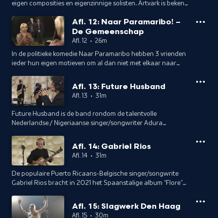
eigen composities en eigenzinnige solisten. Artvark is bekend
van de gerenommeerde muziekpodia, festivals én theaters
Afl. 12: Naar Paramaribo! –
en gaat veel samenwerkingen aan. In deze sessie met Pitou.
De Gemeenschap
Presentatie en interview: Jan Douwe Kroeske.
Afl. 12
•
26m
In de politieke komedie Naar Paramaribo hebben 3 vrienden
ieder hun eigen motieven om al dan niet met elkaar naar
Paramaribo te gaan. Met onderliggende thema's als
kolonialisme en de erfenis daarvan. En een gesprek met
Afl. 13: Future Husband
regisseur Roy Peters. Presentatie en interview: Jan Douwe
Afl. 13
•
31m
Kroeske.
Future Husband is de band rondom de talentvolle
Nederlandse / Nigeriaanse singer/songwriter Adura
Sulaiman. Zelf omschrijft haar sound elf als ergens te liggen
tussen intieme reflectie en grootste, filmische gebaren.
Afl. 14: Gabriel Rios
Presentatie en interview: Jan Douwe Kroeske.
Afl. 14
•
31m
De populaire Puerto Ricaans-Belgische singer/songwrite
Gabriel Rios bracht in 2021 het Spaanstalige album “Flore”
uit. Voor het eerst in z’n carrière gaat hij hierop terug naar
de muziek van z’n jeugd op Puerto Rico. Presentatie en
Afl. 15: Slagwerk Den Haag
interview: Jan Douwe Kroeske
Afl. 15
•
30m