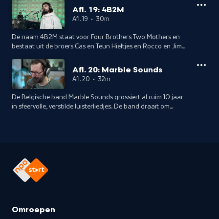
huiselijk geweld zichzelf op de rit kreeg. Een
Afl. 19: 4B2M
taboedoorbrekend stuk met live muziek. Presentatie en
Afl. 19
•
30m
interview: Jan Douwe Kroeske.
De naam 4B2M staat voor Four Brothers Two Mothers en
bestaat uit de broers Cas en Teun Hieltjes en Rocco en Jimmi
Hueting. Jeugdvrienden uit Nijmegen, die faam maakten in
bands als Go Back To The Zoo en De Staat, maar nu eindelijk
Afl. 20: Marble Sounds
ook een eigen band hebben. Dit jaar verscheen een
Afl. 20
•
32m
debuutalbum. Presentatie en interview: Jan Douwe Kroeske.
De Belgische band Marble Sounds grossiert al ruim 10 jaar
in sfeervolle, verstilde luisterliedjes. De band draait om
pianist en componist Pieter van Dessel, die dit jaar ook
tekende voor de muziek van de populaire Netflix serie
Undercover. Samen met een heus strijkerskwartet speelt hij
werk van het aankomende Marble Sounds album.
Presentatie en interview: Jan Douwe Kroeske.
Omroepen