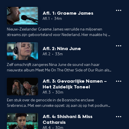
Afl. 1: Graeme James
Afl. 1
•
34m
Nieuw-Zeelander Graeme James verruilde na miljoenen
streams zijn geboorteland voor Nederland. Hier maakte hij 4
EP’s, voor elk jaargetijde eentje. Normaal gesproken is deze
multi-instrumentalist met z’n loop pedal een one-man-
Afl. 2: Nina June
band; voor deze opname heeft hij speciaal een toetsenist
Afl. 2
•
33m
meegenomen. Presentatie en interview: Jan Douwe Kroeske.
Zelf omschrijft zangeres Nina June de sound van haar
nieuwste album Meet Me On The Other Side of Our Ruin als
“cinematic pop” en “melancholische nostalgie”. Na haar
Afl. 3: Gevaarlijke Namen –
doorbraak in 2018 speelde ze al in een uitverkocht Paradiso
Het Zuidelijk Toneel
en won ze de Zilveren Notenkraker. In The Ballroom wordt ze
oa bijgestaan door een celliste. Presentatie en interview: Jan
Afl. 3
•
30m
Douwe Kroeske.
Een stuk over de genocide in de Bosnische enclave
Srebrenica. Met een unieke opzet: zij aan zij op het podium
staan een ex-militair die aan de vredesmissie mee deed en
Afl. 4: Shishani & Miss
een overlevende van de genocide. En een gesprek met
Catharsis
regisseur Boy Jonkergouw. Presentatie en interview: Jan
Douwe Kroeske.
Afl. 4
•
30m