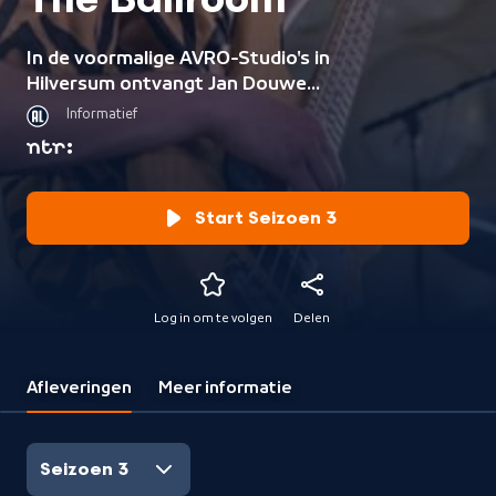
The Ballroom
In de voormalige AVRO-Studio's in
Hilversum ontvangt Jan Douwe
Kroeske podiumkunstenaars voor
Informatief
een goed gesprek, een livesessie of
een impressie van een voorstelling.
Start Seizoen 3
Log in om te volgen
Delen
Afleveringen
Meer informatie
Seizoen 3