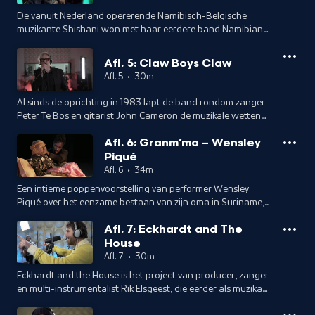
De vanuit Nederland opererende Namibisch-Belgische
muzikante Shishani won met haar eerdere band Namibian
Tales diverse prijzen en speelde al op de grootste festivals. In
2019 richtte ze Miss Catharsis op: een neo-soul, R&B band
Afl. 5: Claw Boys Claw
met songs die expliciet gaan over de ervaringen van
Afl. 5
•
30m
vrouwen van kleur. Presentatie en interview: Jan Douwe
Kroeske
Al sinds de oprichting in 1983 lapt de band rondom zanger
Peter Te Bos en gitarist John Cameron de muzikale wetten
aan de laars. En bijna 40 jaar later brandt het vuur nog
Afl. 6: Granm’ma – Wensley
altijd, zoals te horen is op de vorig jaar uitgekomen en zeer
Piqué
goed ontvangen plaat Kite. Presentatie en interview: Jan
Douwe Kroeske
Afl. 6
•
34m
Een intieme poppenvoorstelling van performer Wensley
Piqué over het eenzame bestaan van zijn oma in Suriname,
vlak voordat zij stierf. Presentatie en interview: Jan Douwe
Afl. 7: Eckhardt and The
Kroeske.
House
Afl. 7
•
30m
Eckhardt and the House is het project van producer, zanger
en multi-instrumentalist Rik Elsgeest, die eerder als muzikant
werkte bij bands als Alamo Race Track en Kopna Kopna. Met