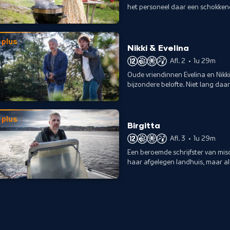
het personeel daar een schokken
met Nora Linde.
plus
Nikki & Evelina
Afl. 2
•
1u 29m
Oude vriendinnen Evelina en Nikki
bijzondere belofte. Niet lang da
plus
Birgitta
Afl. 3
•
1u 29m
Een beroemde schrijfster van mis
haar afgelegen landhuis, maar al
nodige problemen.