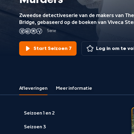
Murders
Zweedse detectiveserie van de makers van The
Bridge, gebaseerd op de boeken van Viveca Ste
Serie
Start Seizoen 7
Log in om te v
Afleveringen
Meer informatie
Seizoen 1 en 2
Seizoen 3