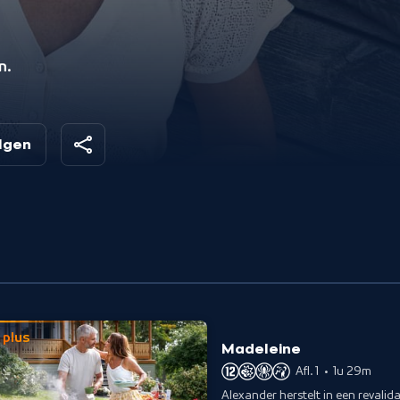
n.
olgen
plus
Madeleine
Afl. 1
•
1u 29m
Alexander herstelt in een revali