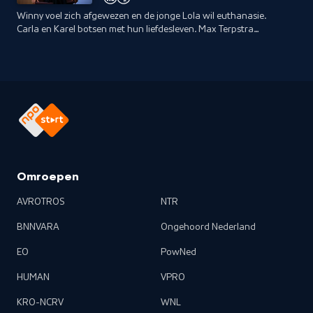
Winny voel zich afgewezen en de jonge Lola wil euthanasie.
Carla en Karel botsen met hun liefdesleven. Max Terpstra
vertelt openhartig hoe zijn angst om over te geven zijn
sociale leven in de weg zat.
Omroepen
AVROTROS
NTR
BNNVARA
Ongehoord Nederland
EO
PowNed
HUMAN
VPRO
KRO-NCRV
WNL