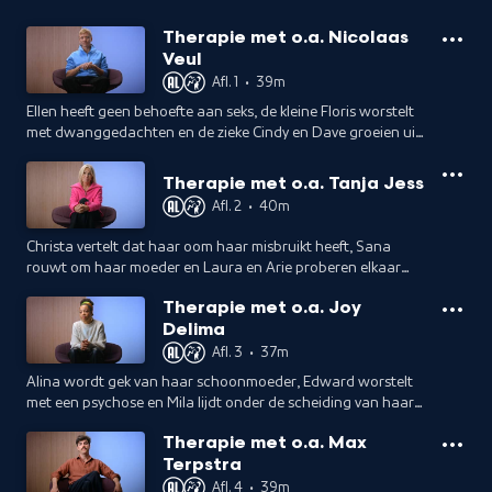
Therapie met o.a. Nicolaas
Veul
Afl. 1
•
39m
Ellen heeft geen behoefte aan seks, de kleine Floris worstelt
met dwanggedachten en de zieke Cindy en Dave groeien uit
elkaar. Presentator Nicolaas Veul is open over zijn moeilijke
familieband.
Therapie met o.a. Tanja Jess
Afl. 2
•
40m
Christa vertelt dat haar oom haar misbruikt heeft, Sana
rouwt om haar moeder en Laura en Arie proberen elkaar
beter te begrijpen. Tanja Jess vertelt hoe relatietherapie
Therapie met o.a. Joy
haar huwelijk heeft gered.
Delima
Afl. 3
•
37m
Alina wordt gek van haar schoonmoeder, Edward worstelt
met een psychose en Mila lijdt onder de scheiding van haar
ouders. Joy Delima deelt hoe therapie haar hielp haar
Therapie met o.a. Max
pestverleden te verwerken.
Terpstra
Afl. 4
•
39m