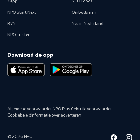
Zapp
NPO Fonds
NPO Start Next
Ombudsman
BVN
Net in Nederland
NPO Luister
Download de app
Algemene voorwaarden
NPO Plus Gebruiksvoorwaarden
Cookiebeleid
Informatie over adverteren
©
2026
NPO