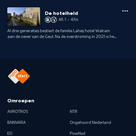
De hotelheld
Afl. 1
•
47m
Al drie generaties bestiert de familie Laheij hotel Walram
aan de oever van de Geul. Na de overstroming in 2021 is het
hotel technisch failliet, maar van opgeven willen ze niets
weten.
Omroepen
AVROTROS
NTR
BNNVARA
Ongehoord Nederland
EO
PowNed