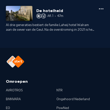
De hotelheld
Afl. 1
•
47m
Al drie generaties bestiert de familie Laheij hotel Walram
aan de oever van de Geul. Na de overstroming in 2021 is het
hotel technisch failliet, maar van opgeven willen ze niets
weten.
Omroepen
AVROTROS
NTR
BNNVARA
Ongehoord Nederland
EO
PowNed