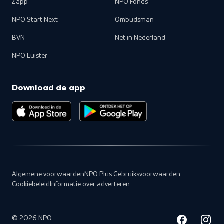
Zapp
NPO Fonds
NPO Start Next
Ombudsman
BVN
Net in Nederland
NPO Luister
Download de app
Algemene voorwaarden
NPO Plus Gebruiksvoorwaarden
Cookiebeleid
Informatie over adverteren
©
2026
NPO