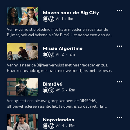
Moven naar de Big City
Afl. 1
•
11m
Venny verhuist plotseling met haar moeder en zus naar de
Bijlmer, ook wel bekend als 'de Bims'. Het aanpassen aan de
nieuwe omgeving blijkt een uitdaging voor Venny.
Missie Algoritme
Afl. 2
•
12m
Venny is naar de Bijlmer verhuisd met haar moeder en zus.
Haar kennismaking met haar nieuwe buurtje is niet de beste.
Bims246
Afl. 3
•
12m
Venny leert een nieuwe groep kennen: de BIMS246,
alhoewel iedereen aardig lijkt te doen, is Evi dat niet... En
waarom doet Delano zo mysterieus over een meisje?
Nepvrienden
Afl. 4
•
13m