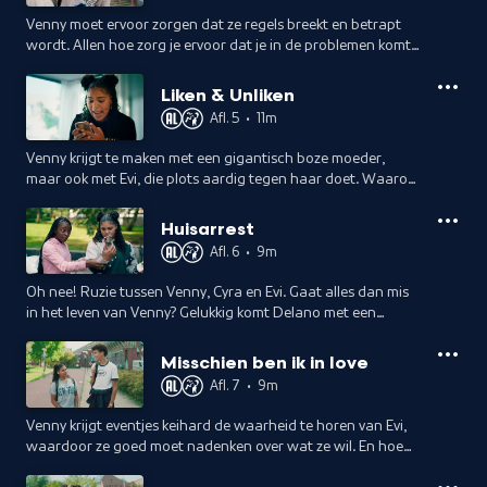
Venny moet ervoor zorgen dat ze regels breekt en betrapt
wordt. Allen hoe zorg je ervoor dat je in de problemen komt?
En durft Venny dat wel?
Liken & Unliken
Afl. 5
•
11m
Venny krijgt te maken met een gigantisch boze moeder,
maar ook met Evi, die plots aardig tegen haar doet. Waarom
is dat? Is dat nep? Of... is ze misschien best chill?
Huisarrest
Afl. 6
•
9m
Oh nee! Ruzie tussen Venny, Cyra en Evi. Gaat alles dan mis
in het leven van Venny? Gelukkig komt Delano met een
nieuwtje maar of Venny daar nu blij mee is...
Misschien ben ik in love
Afl. 7
•
9m
Venny krijgt eventjes keihard de waarheid te horen van Evi,
waardoor ze goed moet nadenken over wat ze wil. En hoe
maak je beslissingen: met je hart of met je hoofd?