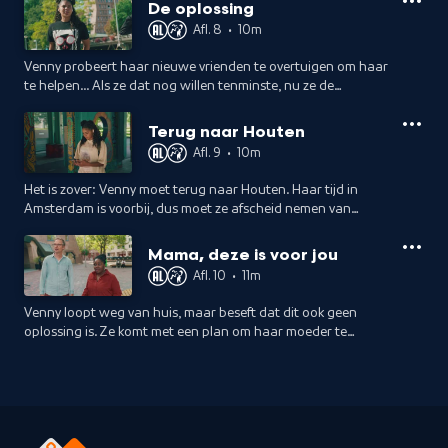
De oplossing
Afl. 8
•
10m
Venny probeert haar nieuwe vrienden te overtuigen om haar
te helpen... Als ze dat nog willen tenminste, nu ze de
waarheid weten.
Terug naar Houten
Afl. 9
•
10m
Het is zover: Venny moet terug naar Houten. Haar tijd in
Amsterdam is voorbij, dus moet ze afscheid nemen van
iedereen.... Of toch niet?
Mama, deze is voor jou
Afl. 10
•
11m
Venny loopt weg van huis, maar beseft dat dit ook geen
oplossing is. Ze komt met een plan om haar moeder te
confronteren.