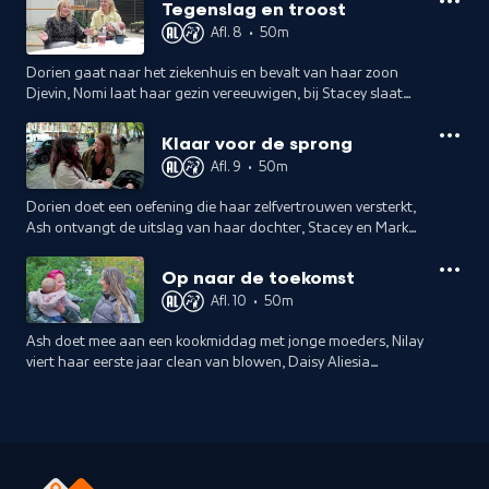
zwangerschap klaar mee.
Tegenslag en troost
Afl. 8
•
50m
Dorien gaat naar het ziekenhuis en bevalt van haar zoon
Djevin, Nomi laat haar gezin vereeuwigen, bij Stacey slaat
uitputting toe en Ash draait overuren door slapeloze
nachten.
Klaar voor de sprong
Afl. 9
•
50m
Dorien doet een oefening die haar zelfvertrouwen versterkt,
Ash ontvangt de uitslag van haar dochter, Stacey en Mark
gaan ieder met hun bekende ouder op stap en Nomi sluit af
met een date.
Op naar de toekomst
Afl. 10
•
50m
Ash doet mee aan een kookmiddag met jonge moeders, Nilay
viert haar eerste jaar clean van blowen, Daisy Aliesia
bezoekt een tarotlezers en Dorien gaat weer sporten om
zwangerschapskilo's te verliezen.