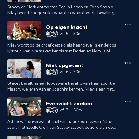
Stacey en Mark ontmoeten Pepijn Lanen en Coco Sabajo,
Nilay heeft te hoge suikerwaarden waardoor de bevalling
wordt ingeleid en Daisy Aliesia loopt een dag mee als
beveiliger op een festivalterrein.
Op eigen kracht
Afl. 5
•
50m
Nilay wordt op de proef gesteld als haar bevallig eindeloos
lijkt te duren, we maken kennis met Dorien en Nomi is bij
bekende moeder Channa thuis waar ze samen een activiteit
doen.
Niet opgeven!
Afl. 6
•
50m
Stacey bevalt na een loodzware bevallig van haar zoontje
Mason, we leren Ash en Joachim kennen, Nilay is aan het
shoppen en Nomi maakt haar zelfgeschreven nummer af.
Evenwicht zoeken
Afl. 7
•
50m
Ash bevalt onverwacht snel van haar zoon Jeevan, Nilay
sport met Estelle Cruijff, bij Stacey stapelt de zorg zich op,
Nomi heeft een spannende dag en Dorien is er na 40 weken