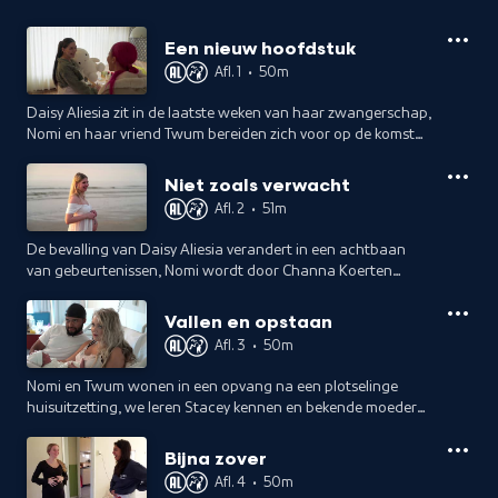
Een nieuw hoofdstuk
Afl. 1
•
50m
Daisy Aliesia zit in de laatste weken van haar zwangerschap,
Nomi en haar vriend Twum bereiden zich voor op de komst
van hun eerste kindje en Nilay vertelt hoe ze door de pil heen
zwanger is geraakt.
Niet zoals verwacht
Afl. 2
•
51m
De bevalling van Daisy Aliesia verandert in een achtbaan
van gebeurtenissen, Nomi wordt door Channa Koerten
geholpen wanneer thuis de bom barst en Nilay blikt terug op
een pittige tijd.
Vallen en opstaan
Afl. 3
•
50m
Nomi en Twum wonen in een opvang na een plotselinge
huisuitzetting, we leren Stacey kennen en bekende moeder
Djamilla en Daisy Aliesia bespreken met een therapeut de
nasleep van haar bevalling.
Bijna zover
Afl. 4
•
50m