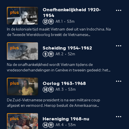
Onafhankelijkheid 1920-
plus
1954
Afl. 1
•
53m
In de koloniale tijd maakt Vietnam deel uit van Indochina. Na
de Tweede Wereldoorlog breekt de Vietnamese
Onafhankelijkheidsoorlog uit, die in 1954 wordt gewonnen
door communistenleider Ho Chi Minh.
Scheiding 1954-1962
plus
Afl. 2
•
52m
Na de onafhankelijkheid wordt Vietnam tijdens de
vredesonderhandelingen in Genève in tweeën gedeeld: het
Noorden wordt een bondgenoot van de Sovjet-Unie en het
Zuiden wordt beschermd door de VS.
Oorlog 1963-1968
plus
Afl. 3
•
53m
De Zuid-Vietnamese president is na een militaire coup
afgezet en vermoord. Hierop besluit de Amerikaanse
president Johnson troepen naar Vietnam te sturen, met als
gevolg dat het conflict escaleert.
Hereniging 1968-nu
plus
Afl. 4
•
53m