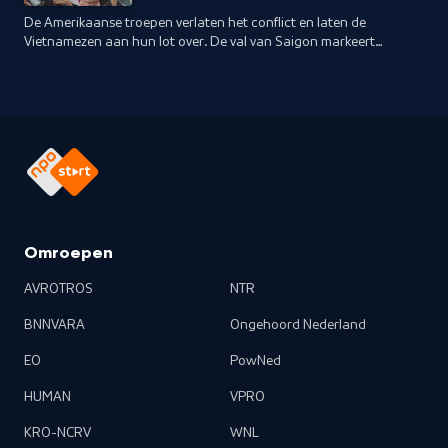
De Amerikaanse troepen verlaten het conflict en laten de
Vietnamezen aan hun lot over. De val van Saigon markeert
de overwinning van de communisten, waarna
andersgezinden naar het Westen vluchten.
Omroepen
AVROTROS
NTR
BNNVARA
Ongehoord Nederland
EO
PowNed
HUMAN
VPRO
KRO-NCRV
WNL