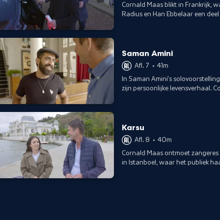
Cornald Maas blikt in Frankrijk
Radius en Han Ebbelaar een deel
hoogtepunten uit hun carrière.
Saman Amini
Afl. 7
•
41m
In Saman Amini's solovoorstellin
zijn persoonlijke levensverhaal.
voormalig azc waar hij woonde.
Karsu
Afl. 8
•
40m
Cornald Maas ontmoet zangeres K
in Istanboel, waar het publiek haa