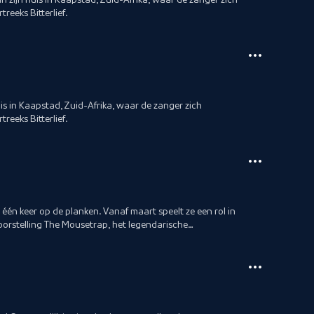
reeks Bitterlief.
is in Kaapstad, Zuid-Afrika, waar de zanger zich
reeks Bitterlief.
één keer op de planken. Vanaf maart speelt ze een rol in
orstelling The Mousetrap, het legendarische
ie.