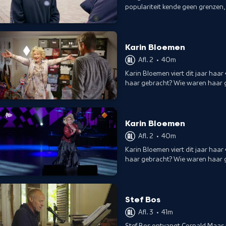
populariteit kende geen grenzen,
nepaccounts.
Karin Bloemen
Afl. 2
•
40m
Karin Bloemen viert dit jaar haar
haar gebracht? Wie waren haar g
goed of niet?
Karin Bloemen
Afl. 2
•
40m
Karin Bloemen viert dit jaar haar
haar gebracht? Wie waren haar g
goed of niet?
Stef Bos
Afl. 3
•
41m
Stef Bos ontvangt Cornald Maas in