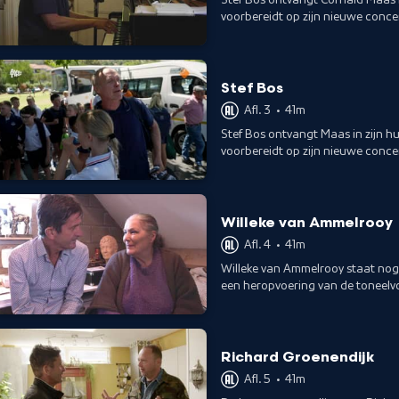
voorbereidt op zijn nieuwe concert
Stef Bos
Afl. 3
•
41m
Stef Bos ontvangt Maas in zijn hu
voorbereidt op zijn nieuwe concert
Willeke van Ammelrooy
Afl. 4
•
41m
Willeke van Ammelrooy staat nog 
een heropvoering van de toneelvo
moordmysterie van Agatha Christ
Richard Groenendijk
Afl. 5
•
41m