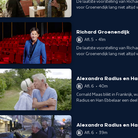
De laatste voorstelling van Richa
voor Groenendijk lang niet altij
zijn ouderlijk huis.
Richard Groenendijk
Afl. 5
•
41m
De laatste voorstelling van Richa
voor Groenendijk lang niet altij
zijn ouderlijk huis.
Alexandra Radius en Ha
Afl. 6
•
40m
Cornald Maas blikt in Frankrijk
Radius en Han Ebbelaar een deel
hoogtepunten uit hun carrière.
Alexandra Radius en Ha
Afl. 6
•
39m