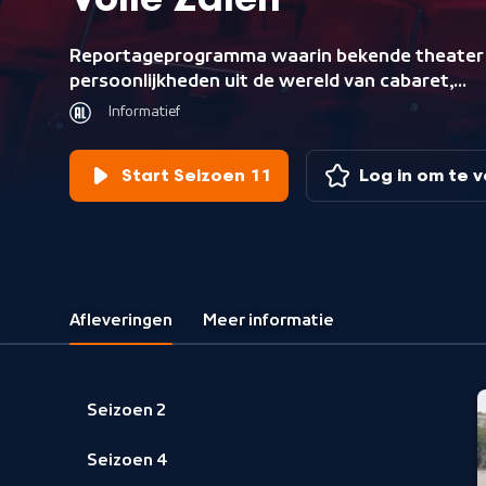
Volle Zalen
Reportageprogramma waarin bekende theater
persoonlijkheden uit de wereld van cabaret,
toneel en muziek op bijzondere wijze worden
Informatief
geportretteerd. Presentatie: Cornald Maas.
Start Seizoen 11
Log in om te 
Afleveringen
Meer informatie
Seizoen 2
Seizoen 4