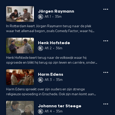
Jörgen Raymann
Afl. 1
•
35m
In Rotterdam keert Jörgen Raymann terug naar de plek
waar het allemaal begon, zoals Comedy Factor, waar hij
werd ontdekt voor televisie. Ook spreekt hij open over een
moeilijke periode.
Henk Hofstede
Afl. 2
•
36m
Henk Hofstede keert terug naar de volkswijk waar hij
opgroeide en blikt hij terug op zijn leven en carrière, onder
meer als frontman van popgroep NITS.
Harm Edens
Afl. 3
•
35m
Harm Edens spreekt over zijn ouders en zijn strenge
religieuze opvoeding in Enschede. Ook zijn man komt aan
het woord. Klimaatactivisme is voor hem een belangrijk
thema.
Johanna ter Steege
Afl. 4
•
35m