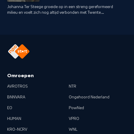
Johanna Ter Steege groeide op in een streng gereformeerd
milieu en voelt zich nog altijd verbonden met Twente.
Cornald Maas spreekt haar onder meer in de herberg waar
haar voorstelling wordt gespeeld.
Omroepen
AVROTROS
NTR
BNNVARA
Ongehoord Nederland
EO
PowNed
HUMAN
VPRO
KRO-NCRV
WNL