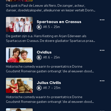
De gast is Paul de Leeuw als Nero. De zanger, acteur,
danser, doedelzakspeler, alleskunner en keizer vertelt Dorine
alles. Wie heeft Rome in de brand gezet?
Spartacus en Crassus
Afl. 5
•
25m
De gasten zijn o.a. Hans Kesting en Arjan Ederveen als
Spartacus en Crassus. De stoere gladiator Spartacus praat
met Dorine over armoede en rijkdom in het Romeinse Rijk.
Wat doet een braakslaaf?
Ovidius
Afl. 6
•
25m
Historische comedy waarin tv-presentatrice Dorine
Goudsmit Romeinse gasten ontvangt 'die al eeuwen dood
zijn'. Met vandaag o.a. Marc-Marie Huijbregts als Ovidius.
Julius Civilis
Afl. 7
•
23m
Historische comedy waarin tv-presentatrice Dorine
Goudsmit Romeinse gasten ontvangt 'die al eeuwen dood
zijn'. Met Frank Lammers als Julius Civilis.