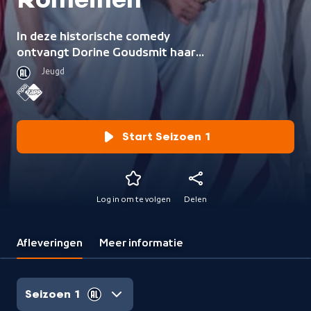
Romeinen
In deze historische comedy
ontvangt Dorine Goudsmit haar
Romeinse gasten die al eeuwen
Jeugd
dood zijn.
Start Seizoen 1
Log in om te volgen
Delen
Afleveringen
Meer informatie
Seizoen 1