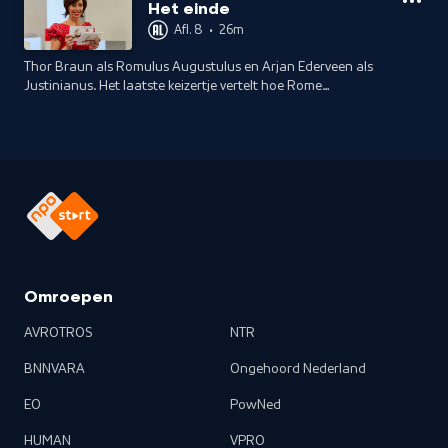
Het einde
Afl. 8
•
26m
Thor Braun als Romulus Augustulus en Arjan Ederveen als
Justinianus. Het laatste keizertje vertelt hoe Rome
uiteindelijk viel. Waarom is Rome eigenlijk gevallen?
Omroepen
AVROTROS
NTR
BNNVARA
Ongehoord Nederland
EO
PowNed
HUMAN
VPRO