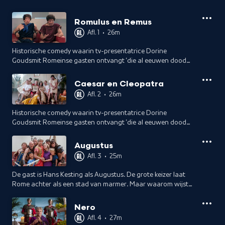
Romulus en Remus
Afl. 1
•
26m
Historische comedy waarin tv-presentatrice Dorine
Goudsmit Romeinse gasten ontvangt 'die al eeuwen dood
zijn'. Met dit keer Romulus en Remus, met Waldemar
Torenstra en Olaf Malmberg.
Caesar en Cleopatra
Afl. 2
•
26m
Historische comedy waarin tv-presentatrice Dorine
Goudsmit Romeinse gasten ontvangt 'die al eeuwen dood
zijn'. Met Caesar en Cleopatra (Pierre Bokma en Carice van
Houten).
Augustus
Afl. 3
•
25m
De gast is Hans Kesting als Augustus. De grote keizer laat
Rome achter als een stad van marmer. Maar waarom wijst
hij Cleopatra af?
Nero
Afl. 4
•
27m