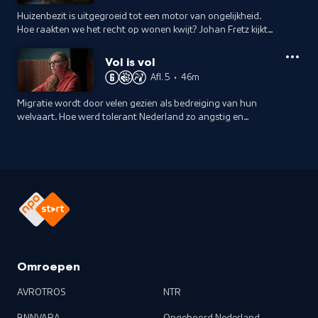
Huizenbezit is uitgegroeid tot een motor van ongelijkheid.
Hoe raakten we het recht op wonen kwijt? Johan Fretz kijkt
terug en vooruit en gaat hierover in gesprek met experts.
Vol is vol
Afl. 5
•
46m
Migratie wordt door velen gezien als bedreiging van hun
welvaart. Hoe werd tolerant Nederland zo angstig en
wantrouwend? Johan Fretz gaat erover in gesprek met
experts.
Omroepen
AVROTROS
NTR