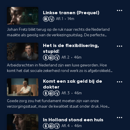
Linkse tranen (Prequel)
Afl. 1
•
14m
Johan Fretz blikt terug op de ruk naar rechts die Nederland
maakte als gevolg van de verkiezingsuitslag. De perfecte
inleiding op zijn tv-serie What's Right?
Het is de flexibilisering,
stupid!
Afl. 2
•
46m
Arbeidsrechten in Nederland zijn een luxe geworden. Hoe
komt het dat sociale zekerheid rond werk zo is afgebrokkeld?
Johan Fretz bespreekt het met Agnes Jongerius, Barbara
Komt een zak geld bij de
Baarsma en Coen Teulings.
dokter
Afl. 3
•
46m
Goede zorg zou het fundament moeten zijn van onze
verzorgingsstaat, maar de kwaliteit staat onder druk. Hoe
goed wordt er nog voor ons gezorgd? Johan Fretz bespreekt
het met experts.
In Holland stond een huis
Afl. 4
•
46m