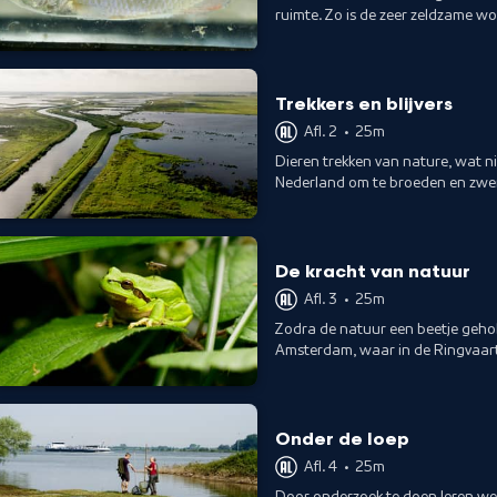
ruimte. Zo is de zeer zeldzame wol
Nijmegen.
Trekkers en blijvers
Afl. 2
•
25m
Dieren trekken van nature, wat nie
Nederland om te broeden en zwem
zoete water langs onze kust.
De kracht van natuur
Afl. 3
•
25m
Zodra de natuur een beetje geho
Amsterdam, waar in de Ringvaart
en boven water te zien is.
Onder de loep
Afl. 4
•
25m
Door onderzoek te doen leren we