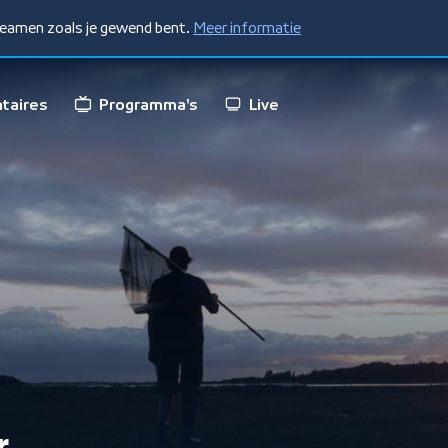
treamen zoals je gewend bent.
Meer informatie
taires
Programma's
Live