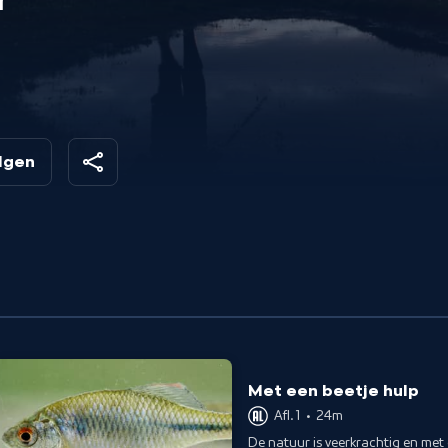
r
en
,
olgen
g
Met een beetje hulp
Afl. 1
•
24m
De natuur is veerkrachtig en met 