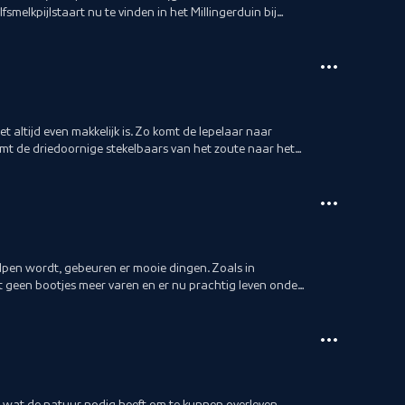
fsmelkpijlstaart nu te vinden in het Millingerduin bij
t altijd even makkelijk is. Zo komt de lepelaar naar
t de driedoornige stekelbaars van het zoute naar het
lpen wordt, gebeuren er mooie dingen. Zoals in
 geen bootjes meer varen en er nu prachtig leven onder
 wat de natuur nodig heeft om te kunnen overleven.