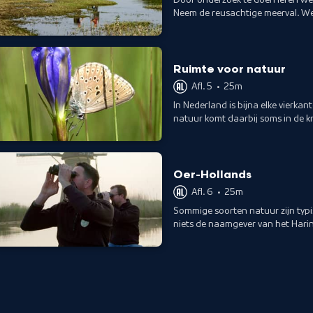
Neem de reusachtige meerval. Welk
kunnen deze vis te helpen?
Ruimte voor natuur
Afl. 5
•
25m
In Nederland is bijna elke vierka
natuur komt daarbij soms in de k
Oer-Hollands
Afl. 6
•
25m
Sommige soorten natuur zijn typi
niets de naamgever van het Haring
koesteren en te beschermen.