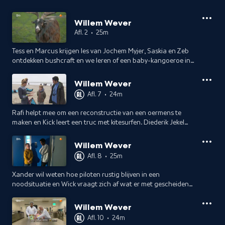
Willem Wever
Afl. 2
•
25m
Tess en Marcus krijgen les van Jochem Myjer, Saskia en Zeb
ontdekken bushcraft en we leren of een baby-kangoeroe in
de buidel poept.
Willem Wever
Afl. 7
•
24m
Rafi helpt mee om een reconstructie van een oermens te
maken en Kick leert een truc met kitesurfen. Diederik Jekel
legt uit hoe geluid werkt en de challenge wordt gespeeld op
een school in Harderwijk.
Willem Wever
Afl. 8
•
25m
Xander wil weten hoe piloten rustig blijven in een
noodsituatie en Wick vraagt zich af wat er met gescheiden
afval gebeurt. Diederik Jekel legt uit wat roest is. De
challenge wordt gespeeld in Tuil.
Willem Wever
Afl. 10
•
24m