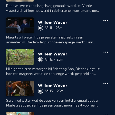
Roos wil weten hoe hagelslag gemaakt wordt en Veerle
vraagt zich af hoe het werkt in de hersenen van iemand met
Alzheimer.
Willem Wever
Afl. 11
•
25m
Maurits wil weten hoe je een stem inspreekt in een
animatiefilm. Diederik legt uit hoe een spiegel werkt. Finn
loopt 'n dag mee met de Landmacht. De Challenge wordt
gespeeld op een school in Aalsmeer.
Willem Wever
Afl. 12
•
25m
Mila gaat dieren verzorgen bij Stichting Aap, Diederik legt uit
hoe een magneet werkt, de challenge wordt gespeeld op
een school in Pijnacker en Yanaika vraagt wat je moet doen
om topmodel te worden.
Willem Wever
Afl. 13
•
25m
Sarah wil weten wat de baas van een hotel allemaal doet en
Marle vraagt zich af hoe je een paard mooi maakt voor een
wedstrijd. Wetenschapper Diederik legt uit hoe de