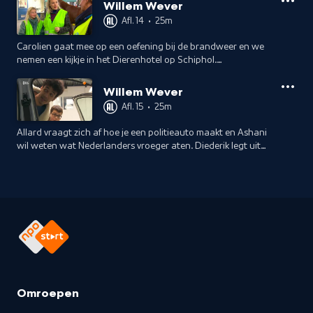
streepjescode werkt.
Willem Wever
Afl. 14
•
25m
Carolien gaat mee op een oefening bij de brandweer en we
nemen een kijkje in het Dierenhotel op Schiphol.
Wetenschapper Diederik legt uit hoe een koelkast werkt en
de challenge is in Culemborg.
Willem Wever
Afl. 15
•
25m
Allard vraagt zich af hoe je een politieauto maakt en Ashani
wil weten wat Nederlanders vroeger aten. Diederik legt uit
hoe een rookmelder werkt en de challenge is op een school
in Harderwijk.
Omroepen