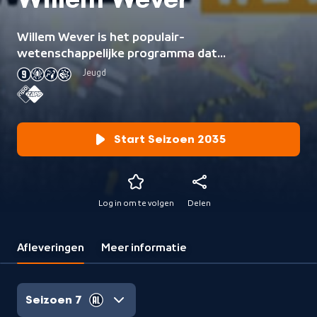
Willem Wever
Willem Wever is het populair-
wetenschappelijke programma dat
antwoord geeft op brandende
Jeugd
vragen van kinderen.
Start Seizoen 2035
Log in om te volgen
Delen
Afleveringen
Meer informatie
Seizoen 7