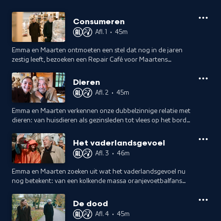
Consumeren
Afl. 1
•
45m
Emma en Maarten ontmoeten een stel dat nog in de jaren
zestig leeft, bezoeken een Repair Café voor Maartens
kapotte printer en kijken hun ogen uit in een pakhuis vol
geretourneerde spullen.
Dieren
Afl. 2
•
45m
Emma en Maarten verkennen onze dubbelzinnige relatie met
dieren: van huisdieren als gezinsleden tot vlees op het bord,
waarbij zelfs dierenvriend Maarten na een middag jagen een
stukje gans proeft.
Het vaderlandsgevoel
Afl. 3
•
46m
Emma en Maarten zoeken uit wat het vaderlandsgevoel nu
nog betekent: van een kolkende massa oranjevoetbalfans
tot Prinsjesdag, en de vraag of je voor je vaderland zou
sterven als het erop aankomt.
De dood
Afl. 4
•
45m