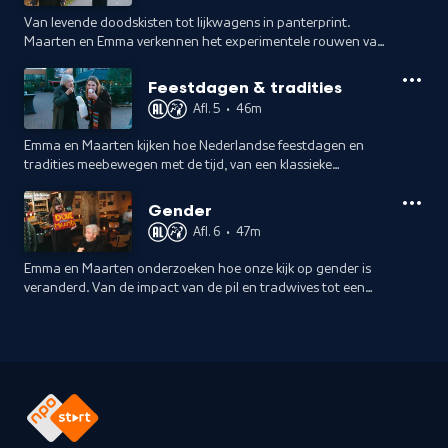
Van levende doodskisten tot lijkwagens in panterprint.
Maarten en Emma verkennen het experimentele rouwen van
vandaag de dag en cureren hun eigen afscheid.
Feestdagen & tradities
Afl. 5
•
46m
Emma en Maarten kijken hoe Nederlandse feestdagen en
tradities meebewegen met de tijd, van een klassieke
kringverjaardag met 90-plussers tot midwinterhoornblazen
en Chinees Nieuwjaar.
Gender
Afl. 6
•
47m
Emma en Maarten onderzoeken hoe onze kijk op gender is
veranderd. Van de impact van de pil en tradwives tot een
generatiegesprek met een non-binaire oudere, Dolle Mina's
en een mannencirkel.